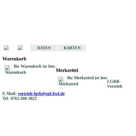
Geotouristische
Übersichtskarten
Geotouristische Karten von Baden-Württemberg 1 : 200 000
DATEN
KARTEN
Warenkorb
Ihr Warenkorb ist leer.
Merkzettel
Ihr Merkzettel ist leer
LGRB-
Vertrieb
E-Mail:
vertrieb-lgrb@rpf.bwl.de
Tel: 0761/208-3022