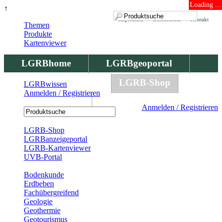
Loading ...
↑
Impressum
Datenschutz
Kontakt
Themen
Produkte
Kartenviewer
LGRBhome
LGRBgeoportal
LGRBbohrungen
LGRB-Shop
LGRBwissen
Anmelden / Registrieren
LGRBwissen
Anmelden / Registrieren
Registrierung
LGRB-Shop
LGRBanzeigeportal
LGRB-Kartenviewer
UVB-Portal
Produkte
Bodenkunde
Erdbeben
Fachübergreifend
Geologie
Geothermie
Geotourismus