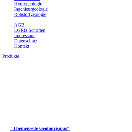
Hydrogeologie
Ingenieurgeologie
Rohstoffgeologie
Service
AGB
LGRB-Schriften
Impressum
Datenschutz
Kontakt
Produkte
Produkte des Themenbereichs
Geotourismus
Im Thema Geotourismus wird ein Überblick über die
bedeutendsten, geotouristischen Attraktionen, wie Geotope,
Lehrpfade, Höhlen, Besucherbergwerke, Aussichtsspunkte und
Naturschutzzentren in Baden-Württemberg gegeben.
Bitte wählen Sie ein Produkt im gewünschten Format aus.
Digitale Produkte, die direkt downloadbar sind, finden Sie auf
der
"Themenseite Geotourismus"
im
LGRBgeoportal
.