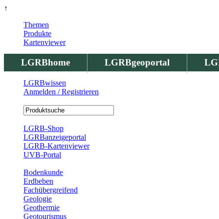
↑
Themen
Produkte
Kartenviewer
LGRBhome
LGRBgeoportal
LG
LGRBwissen
Anmelden / Registrieren
Registrierung
LGRB-Shop
LGRBanzeigeportal
LGRB-Kartenviewer
UVB-Portal
Produkte
Bodenkunde
Erdbeben
Fachübergreifend
Geologie
Geothermie
Geotourismus