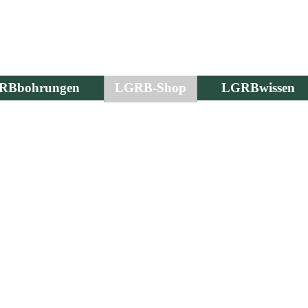
RBbohrungen
LGRB-Shop
LGRBwissen