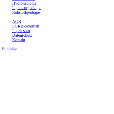
Hydrogeologie
Ingenieurgeologie
Rohstoffgeologie
Service
AGB
LGRB-Schriften
Impressum
Datenschutz
Kontakt
Produkte
Produkte des Themenbereichs Geotourism
Im Thema Geotourismus wird ein Überblick über die bedeutendsten, 
Württemberg gegeben.
Bitte wählen Sie ein Produkt im gewünschten Format aus.
Digitale Produkte, die direkt downloadbar sind, finden Sie auf d
Geotouristische Übersichtskart