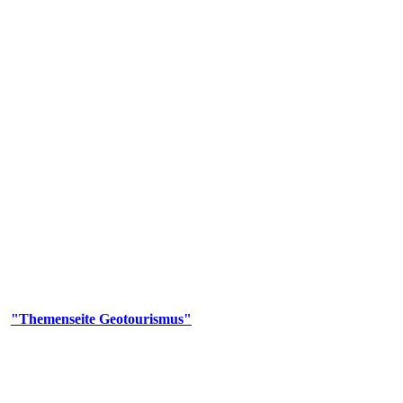
us
geotouristischen Attraktionen, wie Geotope, Lehrpfade, Höhlen, Besu
er
"Themenseite Geotourismus"
im
LGRBgeoportal
.
en