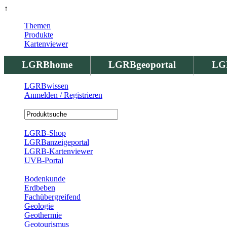
↑
Themen
Produkte
Kartenviewer
LGRBhome
LGRBgeoportal
LG
LGRBwissen
Anmelden / Registrieren
Registrierung
LGRB-Shop
LGRBanzeigeportal
LGRB-Kartenviewer
UVB-Portal
Produkte
Bodenkunde
Erdbeben
Fachübergreifend
Geologie
Geothermie
Geotourismus