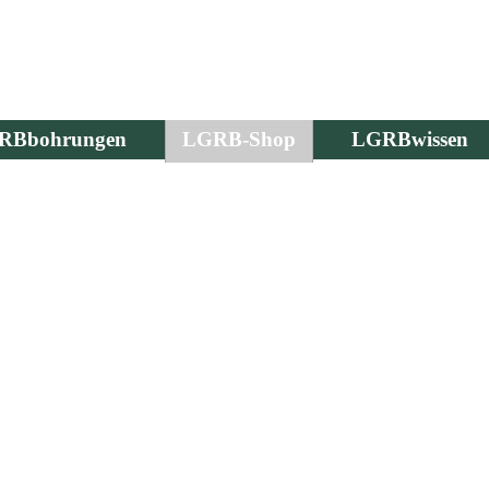
RBbohrungen
LGRB-Shop
LGRBwissen