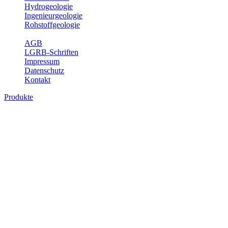
Hydrogeologie
Ingenieurgeologie
Rohstoffgeologie
Service
AGB
LGRB-Schriften
Impressum
Datenschutz
Kontakt
Produkte
Produkte des Themenbereichs Geotourism
Im Thema Geotourismus wird ein Überblick über die bedeutendsten, 
Württemberg gegeben.
Bitte wählen Sie ein Produkt im gewünschten Format aus.
Digitale Produkte, die direkt downloadbar sind, finden Sie auf d
Geotouristische Übersichtskart