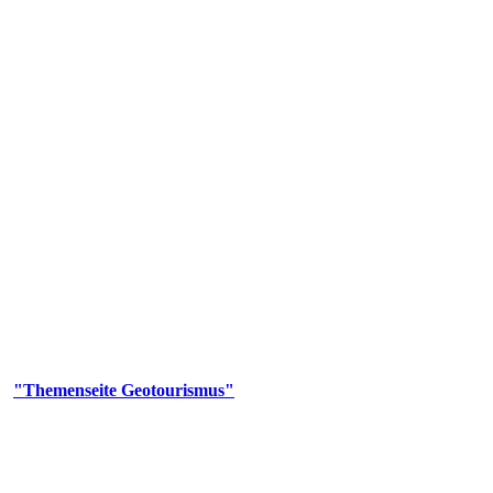
us
geotouristischen Attraktionen, wie Geotope, Lehrpfade, Höhlen, Besu
er
"Themenseite Geotourismus"
im
LGRBgeoportal
.
en