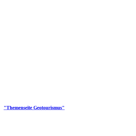
us
geotouristischen Attraktionen, wie Geotope, Lehrpfade, Höhlen, Besu
er
"Themenseite Geotourismus"
im
LGRBgeoportal
.
en