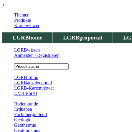
↑
Themen
Produkte
Kartenviewer
LGRBhome
LGRBgeoportal
LG
LGRBwissen
Anmelden / Registrieren
Registrierung
LGRB-Shop
LGRBanzeigeportal
LGRB-Kartenviewer
UVB-Portal
Produkte
Bodenkunde
Erdbeben
Fachübergreifend
Geologie
Geothermie
Geotourismus