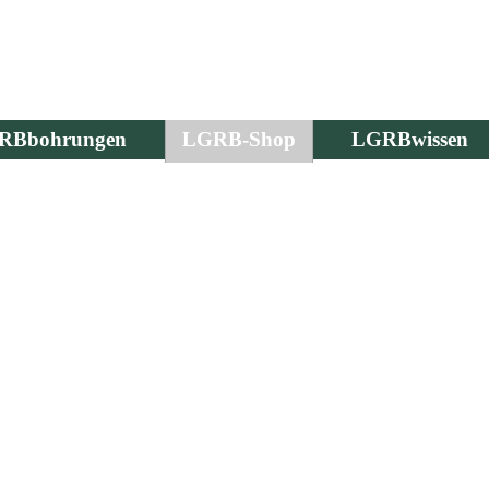
RBbohrungen
LGRB-Shop
LGRBwissen