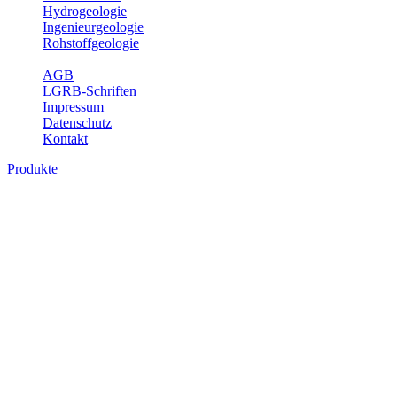
Hydrogeologie
Ingenieurgeologie
Rohstoffgeologie
Service
AGB
LGRB-Schriften
Impressum
Datenschutz
Kontakt
Produkte
Produkte des Themenbereichs Geotourism
Im Thema Geotourismus wird ein Überblick über die bedeutendsten, 
Württemberg gegeben.
Bitte wählen Sie ein Produkt im gewünschten Format aus.
Digitale Produkte, die direkt downloadbar sind, finden Sie auf d
Geotouristische Übersichtskart