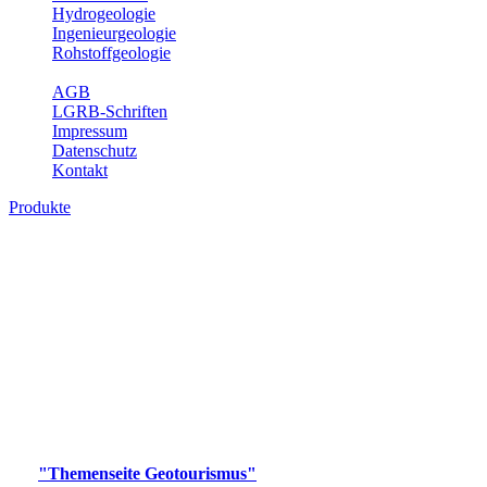
Hydrogeologie
Ingenieurgeologie
Rohstoffgeologie
Service
AGB
LGRB-Schriften
Impressum
Datenschutz
Kontakt
Produkte
Produkte des Themenbereichs
Geotourismus
Im Thema Geotourismus wird ein Überblick über die
bedeutendsten, geotouristischen Attraktionen, wie Geotope,
Lehrpfade, Höhlen, Besucherbergwerke, Aussichtsspunkte und
Naturschutzzentren in Baden-Württemberg gegeben.
Bitte wählen Sie ein Produkt im gewünschten Format aus.
Digitale Produkte, die direkt downloadbar sind, finden Sie auf
der
"Themenseite Geotourismus"
im
LGRBgeoportal
.