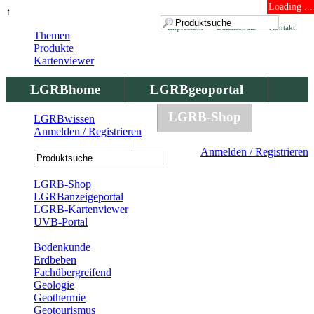
Loading ...
↑
Impressum
Datenschutz
Kontakt
Themen
Produkte
Kartenviewer
LGRBhome
LGRBgeoportal
LGRBbohrungen
LGRB-Shop
LGRBwissen
Anmelden / Registrieren
LGRBwissen
Anmelden / Registrieren
Registrierung
LGRB-Shop
LGRBanzeigeportal
LGRB-Kartenviewer
UVB-Portal
Produkte
Bodenkunde
Erdbeben
Fachübergreifend
Geologie
Geothermie
Geotourismus