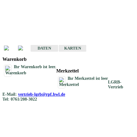
Geotouristische
Übersichtskarten
Geotouristische Karten von Baden-Württemberg 1 : 200 000
DATEN
KARTEN
Warenkorb
Ihr Warenkorb ist leer.
Merkzettel
Ihr Merkzettel ist leer
LGRB-
Vertrieb
E-Mail:
vertrieb-lgrb@rpf.bwl.de
Tel: 0761/208-3022