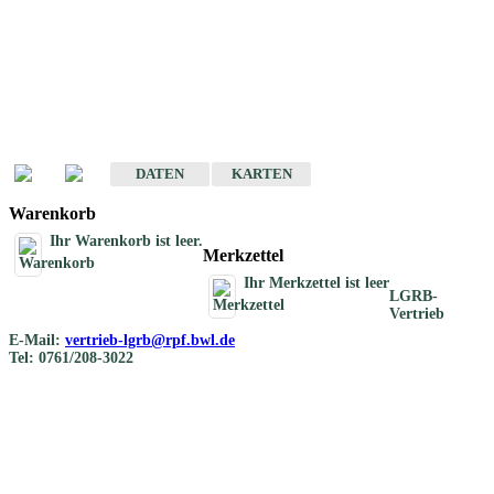
Geotouristische
Übersichtskarten
Geotouristische Karten von Baden-Württemberg 1 : 200 000
DATEN
KARTEN
Warenkorb
Ihr Warenkorb ist leer.
Merkzettel
Ihr Merkzettel ist leer
LGRB-
Vertrieb
E-Mail:
vertrieb-lgrb@rpf.bwl.de
Tel: 0761/208-3022