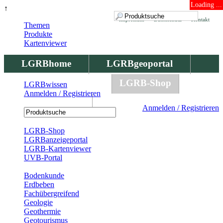
Loading ...
↑
Impressum
Datenschutz
Kontakt
Themen
Produkte
Kartenviewer
LGRBhome
LGRBgeoportal
LGRBbohrungen
LGRB-Shop
LGRBwissen
Anmelden / Registrieren
LGRBwissen
Anmelden / Registrieren
Registrierung
LGRB-Shop
LGRBanzeigeportal
LGRB-Kartenviewer
UVB-Portal
Produkte
Bodenkunde
Erdbeben
Fachübergreifend
Geologie
Geothermie
Geotourismus