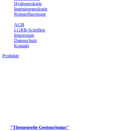
Hydrogeologie
Ingenieurgeologie
Rohstoffgeologie
Service
AGB
LGRB-Schriften
Impressum
Datenschutz
Kontakt
Produkte
Produkte des Themenbereichs
Geotourismus
Im Thema Geotourismus wird ein Überblick über die
bedeutendsten, geotouristischen Attraktionen, wie Geotope,
Lehrpfade, Höhlen, Besucherbergwerke, Aussichtsspunkte und
Naturschutzzentren in Baden-Württemberg gegeben.
Bitte wählen Sie ein Produkt im gewünschten Format aus.
Digitale Produkte, die direkt downloadbar sind, finden Sie auf
der
"Themenseite Geotourismus"
im
LGRBgeoportal
.