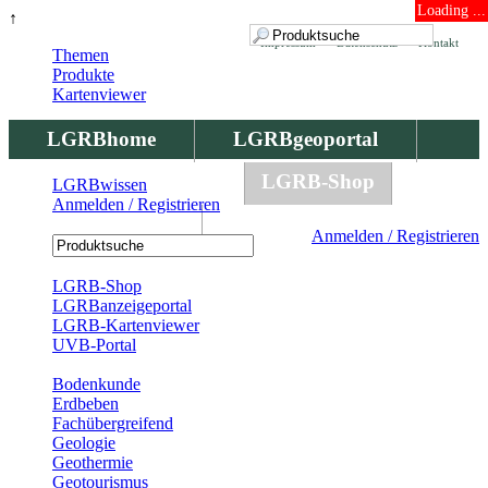
Loading ...
↑
Impressum
Datenschutz
Kontakt
Themen
Produkte
Kartenviewer
LGRBhome
LGRBgeoportal
LGRBbohrungen
LGRB-Shop
LGRBwissen
Anmelden / Registrieren
LGRBwissen
Anmelden / Registrieren
Registrierung
LGRB-Shop
LGRBanzeigeportal
LGRB-Kartenviewer
UVB-Portal
Produkte
Bodenkunde
Erdbeben
Fachübergreifend
Geologie
Geothermie
Geotourismus