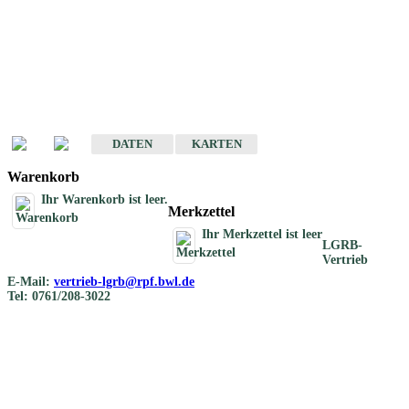
Geotouristische
Übersichtskarten
Geotouristische Karten von Baden-Württemberg 1 : 200 000
DATEN
KARTEN
Warenkorb
Ihr Warenkorb ist leer.
Merkzettel
Ihr Merkzettel ist leer
LGRB-
Vertrieb
E-Mail:
vertrieb-lgrb@rpf.bwl.de
Tel: 0761/208-3022