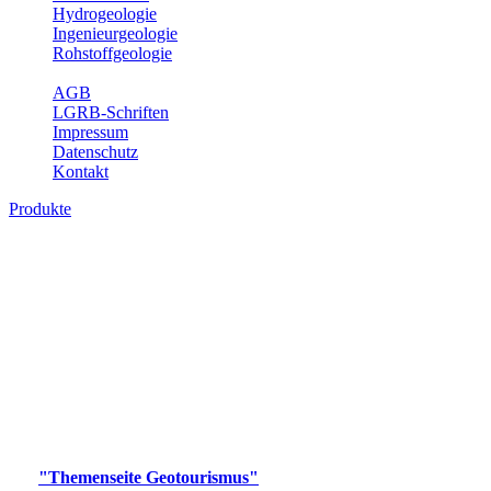
Hydrogeologie
Ingenieurgeologie
Rohstoffgeologie
Service
AGB
LGRB-Schriften
Impressum
Datenschutz
Kontakt
Produkte
Produkte des Themenbereichs
Geotourismus
Im Thema Geotourismus wird ein Überblick über die
bedeutendsten, geotouristischen Attraktionen, wie Geotope,
Lehrpfade, Höhlen, Besucherbergwerke, Aussichtsspunkte und
Naturschutzzentren in Baden-Württemberg gegeben.
Bitte wählen Sie ein Produkt im gewünschten Format aus.
Digitale Produkte, die direkt downloadbar sind, finden Sie auf
der
"Themenseite Geotourismus"
im
LGRBgeoportal
.