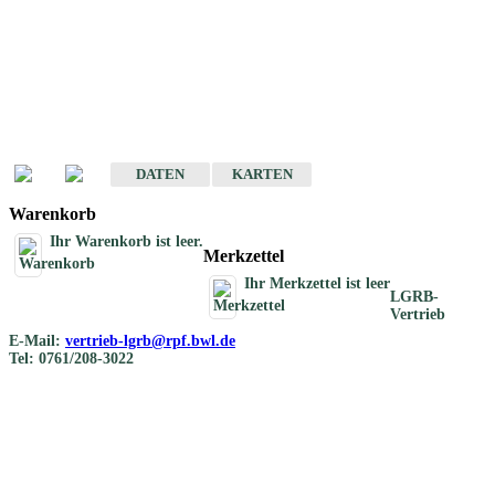
Geotouristische
Übersichtskarten
Geotouristische Karten von Baden-Württemberg 1 : 200 000
DATEN
KARTEN
Warenkorb
Ihr Warenkorb ist leer.
Merkzettel
Ihr Merkzettel ist leer
LGRB-
Vertrieb
E-Mail:
vertrieb-lgrb@rpf.bwl.de
Tel: 0761/208-3022