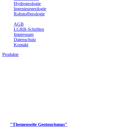
Hydrogeologie
Ingenieurgeologie
Rohstoffgeologie
Service
AGB
LGRB-Schriften
Impressum
Datenschutz
Kontakt
Produkte
Produkte des Themenbereichs
Geotourismus
Im Thema Geotourismus wird ein Überblick über die
bedeutendsten, geotouristischen Attraktionen, wie Geotope,
Lehrpfade, Höhlen, Besucherbergwerke, Aussichtsspunkte und
Naturschutzzentren in Baden-Württemberg gegeben.
Bitte wählen Sie ein Produkt im gewünschten Format aus.
Digitale Produkte, die direkt downloadbar sind, finden Sie auf
der
"Themenseite Geotourismus"
im
LGRBgeoportal
.