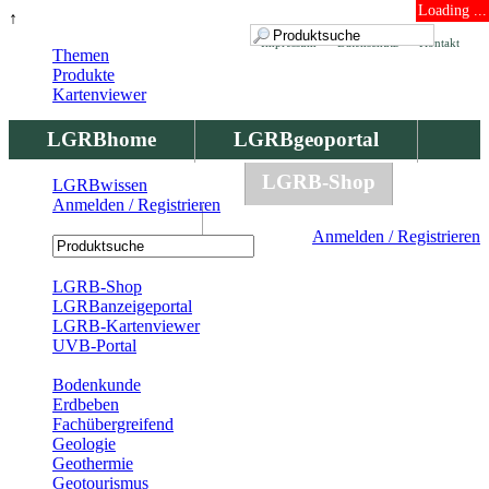
Loading ...
↑
Impressum
Datenschutz
Kontakt
Themen
Produkte
Kartenviewer
LGRBhome
LGRBgeoportal
LGRBbohrungen
LGRB-Shop
LGRBwissen
Anmelden / Registrieren
LGRBwissen
Anmelden / Registrieren
Registrierung
LGRB-Shop
LGRBanzeigeportal
LGRB-Kartenviewer
UVB-Portal
Produkte
Bodenkunde
Erdbeben
Fachübergreifend
Geologie
Geothermie
Geotourismus