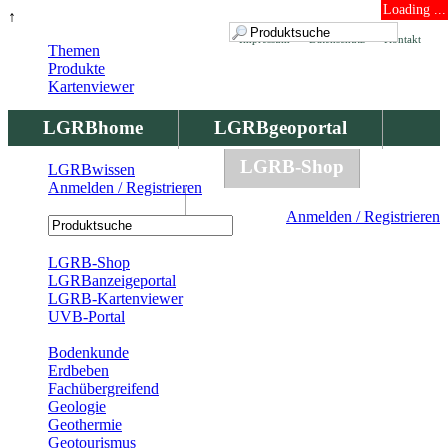
Loading ...
↑
Impressum
Datenschutz
Kontakt
Themen
Produkte
Kartenviewer
LGRBhome
LGRBgeoportal
LGRBbohrungen
LGRB-Shop
LGRBwissen
Anmelden / Registrieren
LGRBwissen
Anmelden / Registrieren
Registrierung
LGRB-Shop
LGRBanzeigeportal
LGRB-Kartenviewer
UVB-Portal
Produkte
Bodenkunde
Erdbeben
Fachübergreifend
Geologie
Geothermie
Geotourismus