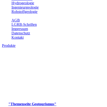
Hydrogeologie
Ingenieurgeologie
Rohstoffgeologie
Service
AGB
LGRB-Schriften
Impressum
Datenschutz
Kontakt
Produkte
Produkte des Themenbereichs
Geotourismus
Im Thema Geotourismus wird ein Überblick über die
bedeutendsten, geotouristischen Attraktionen, wie Geotope,
Lehrpfade, Höhlen, Besucherbergwerke, Aussichtsspunkte und
Naturschutzzentren in Baden-Württemberg gegeben.
Bitte wählen Sie ein Produkt im gewünschten Format aus.
Digitale Produkte, die direkt downloadbar sind, finden Sie auf
der
"Themenseite Geotourismus"
im
LGRBgeoportal
.