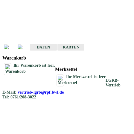
Geotouristische
Übersichtskarten
Geotouristische Karten von Baden-Württemberg 1 : 200 000
DATEN
KARTEN
Warenkorb
Ihr Warenkorb ist leer.
Merkzettel
Ihr Merkzettel ist leer
LGRB-
Vertrieb
E-Mail:
vertrieb-lgrb@rpf.bwl.de
Tel: 0761/208-3022