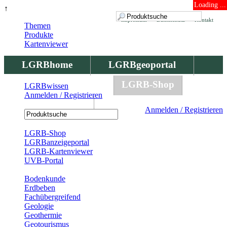
Loading ...
↑
Impressum
Datenschutz
Kontakt
Themen
Produkte
Kartenviewer
LGRBhome
LGRBgeoportal
LGRBbohrungen
LGRB-Shop
LGRBwissen
Anmelden / Registrieren
LGRBwissen
Anmelden / Registrieren
Registrierung
LGRB-Shop
LGRBanzeigeportal
LGRB-Kartenviewer
UVB-Portal
Produkte
Bodenkunde
Erdbeben
Fachübergreifend
Geologie
Geothermie
Geotourismus