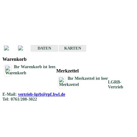
Geotouristische
Übersichtskarten
Geotouristische Karten von Baden-Württemberg 1 : 200 000
DATEN
KARTEN
Warenkorb
Ihr Warenkorb ist leer.
Merkzettel
Ihr Merkzettel ist leer
LGRB-
Vertrieb
E-Mail:
vertrieb-lgrb@rpf.bwl.de
Tel: 0761/208-3022