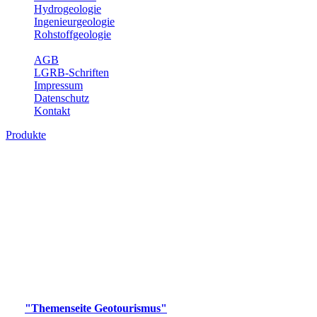
Hydrogeologie
Ingenieurgeologie
Rohstoffgeologie
Service
AGB
LGRB-Schriften
Impressum
Datenschutz
Kontakt
Produkte
Produkte des Themenbereichs
Geotourismus
Im Thema Geotourismus wird ein Überblick über die
bedeutendsten, geotouristischen Attraktionen, wie Geotope,
Lehrpfade, Höhlen, Besucherbergwerke, Aussichtsspunkte und
Naturschutzzentren in Baden-Württemberg gegeben.
Bitte wählen Sie ein Produkt im gewünschten Format aus.
Digitale Produkte, die direkt downloadbar sind, finden Sie auf
der
"Themenseite Geotourismus"
im
LGRBgeoportal
.