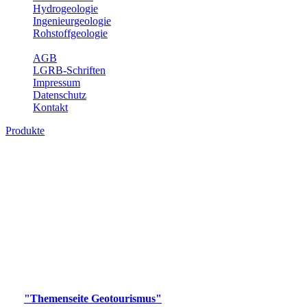
Hydrogeologie
Ingenieurgeologie
Rohstoffgeologie
Service
AGB
LGRB-Schriften
Impressum
Datenschutz
Kontakt
Produkte
Produkte des Themenbereichs
Geotourismus
Im Thema Geotourismus wird ein Überblick über die
bedeutendsten, geotouristischen Attraktionen, wie Geotope,
Lehrpfade, Höhlen, Besucherbergwerke, Aussichtsspunkte und
Naturschutzzentren in Baden-Württemberg gegeben.
Bitte wählen Sie ein Produkt im gewünschten Format aus.
Digitale Produkte, die direkt downloadbar sind, finden Sie auf
der
"Themenseite Geotourismus"
im
LGRBgeoportal
.