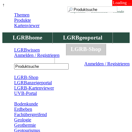
Loading ...
↑
Impressum
Datenschutz
Kontakt
Themen
Produkte
Kartenviewer
LGRBhome
LGRBgeoportal
LGRBbohrungen
LGRB-Shop
LGRBwissen
Anmelden / Registrieren
LGRBwissen
Anmelden / Registrieren
Registrierung
LGRB-Shop
LGRBanzeigeportal
LGRB-Kartenviewer
UVB-Portal
Produkte
Bodenkunde
Erdbeben
Fachübergreifend
Geologie
Geothermie
Geotourismus