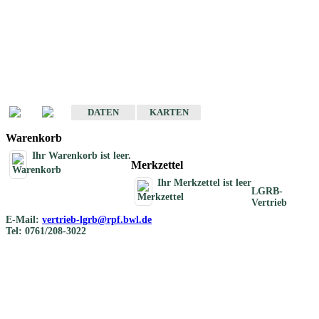
Geotouristische
Übersichtskarten
Geotouristische Karten von Baden-Württemberg 1 : 200 000
DATEN
KARTEN
Warenkorb
Ihr Warenkorb ist leer.
Merkzettel
Ihr Merkzettel ist leer
LGRB-
Vertrieb
E-Mail:
vertrieb-lgrb@rpf.bwl.de
Tel: 0761/208-3022