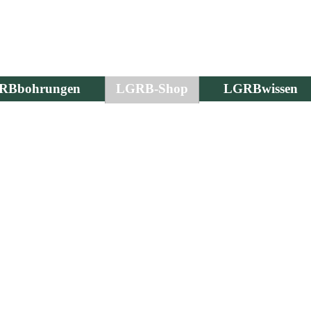
RBbohrungen
LGRB-Shop
LGRBwissen