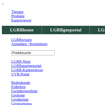
↑
Themen
Produkte
Kartenviewer
LGRBhome
LGRBgeoportal
LG
LGRBwissen
Anmelden / Registrieren
Registrierung
LGRB-Shop
LGRBanzeigeportal
LGRB-Kartenviewer
UVB-Portal
Produkte
Bodenkunde
Erdbeben
Fachübergreifend
Geologie
Geothermie
Geotourismus