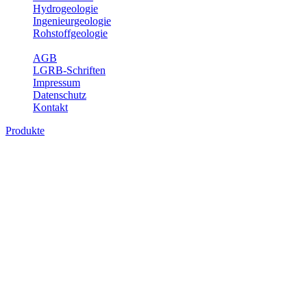
Hydrogeologie
Ingenieurgeologie
Rohstoffgeologie
Service
AGB
LGRB-Schriften
Impressum
Datenschutz
Kontakt
Produkte
Produkte des Themenbereichs Geotourism
Im Thema Geotourismus wird ein Überblick über die bedeutendsten, 
Württemberg gegeben.
Bitte wählen Sie ein Produkt im gewünschten Format aus.
Digitale Produkte, die direkt downloadbar sind, finden Sie auf d
Geotouristische Übersichtskart