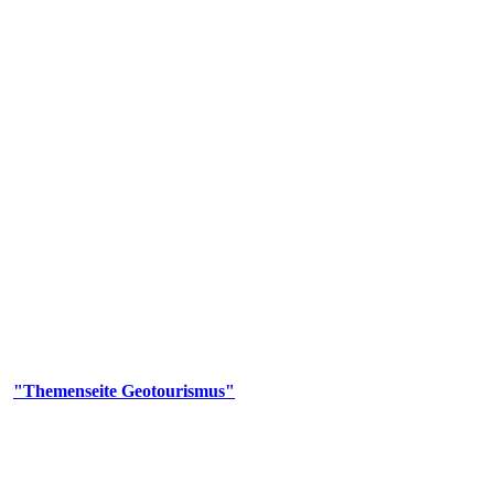
us
geotouristischen Attraktionen, wie Geotope, Lehrpfade, Höhlen, Besu
er
"Themenseite Geotourismus"
im
LGRBgeoportal
.
en