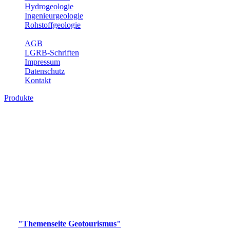
Hydrogeologie
Ingenieurgeologie
Rohstoffgeologie
Service
AGB
LGRB-Schriften
Impressum
Datenschutz
Kontakt
Produkte
Produkte des Themenbereichs
Geotourismus
Im Thema Geotourismus wird ein Überblick über die
bedeutendsten, geotouristischen Attraktionen, wie Geotope,
Lehrpfade, Höhlen, Besucherbergwerke, Aussichtsspunkte und
Naturschutzzentren in Baden-Württemberg gegeben.
Bitte wählen Sie ein Produkt im gewünschten Format aus.
Digitale Produkte, die direkt downloadbar sind, finden Sie auf
der
"Themenseite Geotourismus"
im
LGRBgeoportal
.