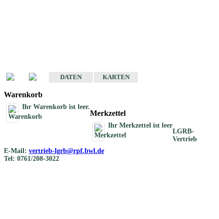
Geotouristische
Übersichtskarten
Geotouristische Karten von Baden-Württemberg 1 : 200 000
DATEN
KARTEN
Warenkorb
Ihr Warenkorb ist leer.
Merkzettel
Ihr Merkzettel ist leer
LGRB-
Vertrieb
E-Mail:
vertrieb-lgrb@rpf.bwl.de
Tel: 0761/208-3022