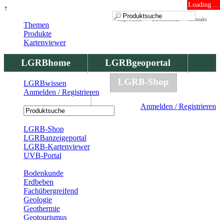
Loading ...
↑
Impressum
Datenschutz
Kontakt
Themen
Produkte
Kartenviewer
LGRBhome
LGRBgeoportal
LGRBbohrungen
LGRB-Shop
LGRBwissen
Anmelden / Registrieren
LGRBwissen
Anmelden / Registrieren
Registrierung
LGRB-Shop
LGRBanzeigeportal
LGRB-Kartenviewer
UVB-Portal
Produkte
Bodenkunde
Erdbeben
Fachübergreifend
Geologie
Geothermie
Geotourismus