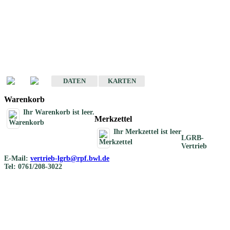
Geotouristische
Übersichtskarten
Geotouristische Karten von Baden-Württemberg 1 : 200 000
DATEN
KARTEN
Warenkorb
Ihr Warenkorb ist leer.
Merkzettel
Ihr Merkzettel ist leer
LGRB-
Vertrieb
E-Mail:
vertrieb-lgrb@rpf.bwl.de
Tel: 0761/208-3022