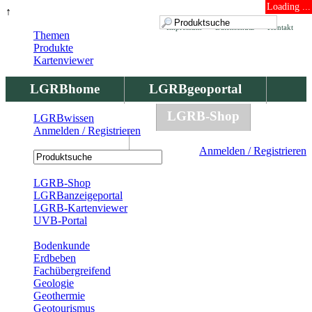
Loading ...
↑
Impressum
Datenschutz
Kontakt
Themen
Produkte
Kartenviewer
LGRBhome
LGRBgeoportal
LGRBbohrungen
LGRB-Shop
LGRBwissen
Anmelden / Registrieren
LGRBwissen
Anmelden / Registrieren
Registrierung
LGRB-Shop
LGRBanzeigeportal
LGRB-Kartenviewer
UVB-Portal
Produkte
Bodenkunde
Erdbeben
Fachübergreifend
Geologie
Geothermie
Geotourismus