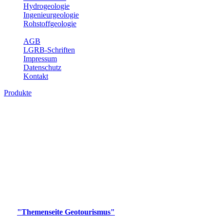
Hydrogeologie
Ingenieurgeologie
Rohstoffgeologie
Service
AGB
LGRB-Schriften
Impressum
Datenschutz
Kontakt
Produkte
Produkte des Themenbereichs
Geotourismus
Im Thema Geotourismus wird ein Überblick über die
bedeutendsten, geotouristischen Attraktionen, wie Geotope,
Lehrpfade, Höhlen, Besucherbergwerke, Aussichtsspunkte und
Naturschutzzentren in Baden-Württemberg gegeben.
Bitte wählen Sie ein Produkt im gewünschten Format aus.
Digitale Produkte, die direkt downloadbar sind, finden Sie auf
der
"Themenseite Geotourismus"
im
LGRBgeoportal
.