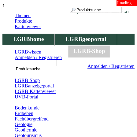
Loading ...
↑
Impressum
Datenschutz
Kontakt
Themen
Produkte
Kartenviewer
LGRBhome
LGRBgeoportal
LGRBbohrungen
LGRB-Shop
LGRBwissen
Anmelden / Registrieren
LGRBwissen
Anmelden / Registrieren
Registrierung
LGRB-Shop
LGRBanzeigeportal
LGRB-Kartenviewer
UVB-Portal
Produkte
Bodenkunde
Erdbeben
Fachübergreifend
Geologie
Geothermie
Geotourismus