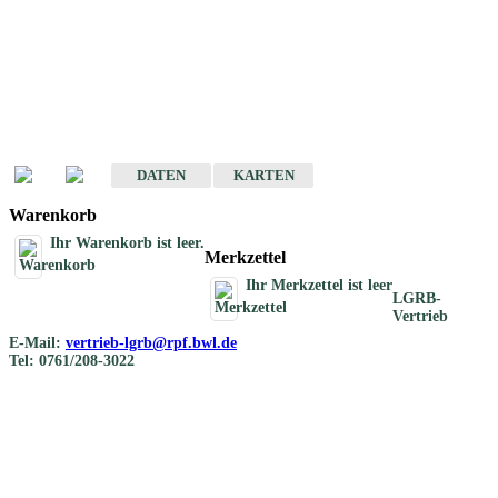
Geotouristische
Übersichtskarten
Geotouristische Karten von Baden-Württemberg 1 : 200 000
DATEN
KARTEN
Warenkorb
Ihr Warenkorb ist leer.
Merkzettel
Ihr Merkzettel ist leer
LGRB-
Vertrieb
E-Mail:
vertrieb-lgrb@rpf.bwl.de
Tel: 0761/208-3022