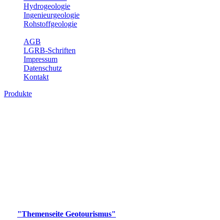
Hydrogeologie
Ingenieurgeologie
Rohstoffgeologie
Service
AGB
LGRB-Schriften
Impressum
Datenschutz
Kontakt
Produkte
Produkte des Themenbereichs
Geotourismus
Im Thema Geotourismus wird ein Überblick über die
bedeutendsten, geotouristischen Attraktionen, wie Geotope,
Lehrpfade, Höhlen, Besucherbergwerke, Aussichtsspunkte und
Naturschutzzentren in Baden-Württemberg gegeben.
Bitte wählen Sie ein Produkt im gewünschten Format aus.
Digitale Produkte, die direkt downloadbar sind, finden Sie auf
der
"Themenseite Geotourismus"
im
LGRBgeoportal
.