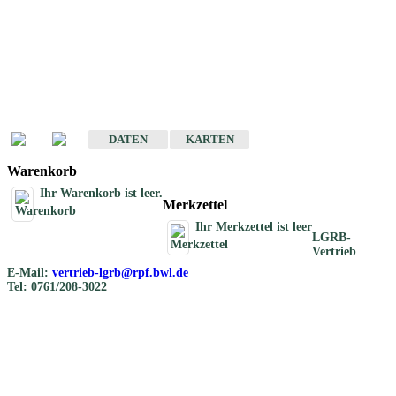
Geotouristische
Übersichtskarten
Geotouristische Karten von Baden-Württemberg 1 : 200 000
DATEN
KARTEN
Warenkorb
Ihr Warenkorb ist leer.
Merkzettel
Ihr Merkzettel ist leer
LGRB-
Vertrieb
E-Mail:
vertrieb-lgrb@rpf.bwl.de
Tel: 0761/208-3022