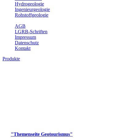
Hydrogeologie
Ingenieurgeologie
Rohstoffgeologie
Service
AGB
LGRB-Schriften
Impressum
Datenschutz
Kontakt
Produkte
Produkte des Themenbereichs
Geotourismus
Im Thema Geotourismus wird ein Überblick über die
bedeutendsten, geotouristischen Attraktionen, wie Geotope,
Lehrpfade, Höhlen, Besucherbergwerke, Aussichtsspunkte und
Naturschutzzentren in Baden-Württemberg gegeben.
Bitte wählen Sie ein Produkt im gewünschten Format aus.
Digitale Produkte, die direkt downloadbar sind, finden Sie auf
der
"Themenseite Geotourismus"
im
LGRBgeoportal
.