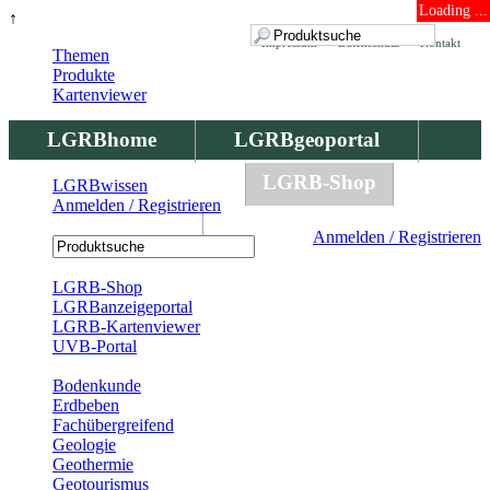
Loading ...
↑
Impressum
Datenschutz
Kontakt
Themen
Produkte
Kartenviewer
LGRBhome
LGRBgeoportal
LGRBbohrungen
LGRB-Shop
LGRBwissen
Anmelden / Registrieren
LGRBwissen
Anmelden / Registrieren
Registrierung
LGRB-Shop
LGRBanzeigeportal
LGRB-Kartenviewer
UVB-Portal
Produkte
Bodenkunde
Erdbeben
Fachübergreifend
Geologie
Geothermie
Geotourismus