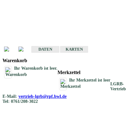
Geotouristische
Übersichtskarten
Geotouristische Karten von Baden-Württemberg 1 : 200 000
DATEN
KARTEN
Warenkorb
Ihr Warenkorb ist leer.
Merkzettel
Ihr Merkzettel ist leer
LGRB-
Vertrieb
E-Mail:
vertrieb-lgrb@rpf.bwl.de
Tel: 0761/208-3022