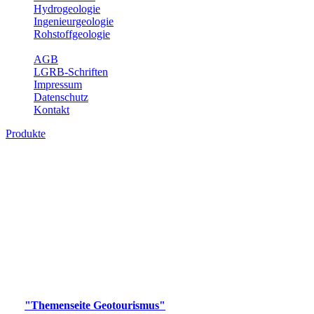
Hydrogeologie
Ingenieurgeologie
Rohstoffgeologie
Service
AGB
LGRB-Schriften
Impressum
Datenschutz
Kontakt
Produkte
Produkte des Themenbereichs
Geotourismus
Im Thema Geotourismus wird ein Überblick über die
bedeutendsten, geotouristischen Attraktionen, wie Geotope,
Lehrpfade, Höhlen, Besucherbergwerke, Aussichtsspunkte und
Naturschutzzentren in Baden-Württemberg gegeben.
Bitte wählen Sie ein Produkt im gewünschten Format aus.
Digitale Produkte, die direkt downloadbar sind, finden Sie auf
der
"Themenseite Geotourismus"
im
LGRBgeoportal
.