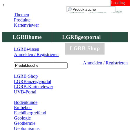
Loading ...
↑
Impressum
Datenschutz
Kontakt
Themen
Produkte
Kartenviewer
LGRBhome
LGRBgeoportal
LGRBbohrungen
LGRB-Shop
LGRBwissen
Anmelden / Registrieren
LGRBwissen
Anmelden / Registrieren
Registrierung
LGRB-Shop
LGRBanzeigeportal
LGRB-Kartenviewer
UVB-Portal
Produkte
Bodenkunde
Erdbeben
Fachübergreifend
Geologie
Geothermie
Geotourismus