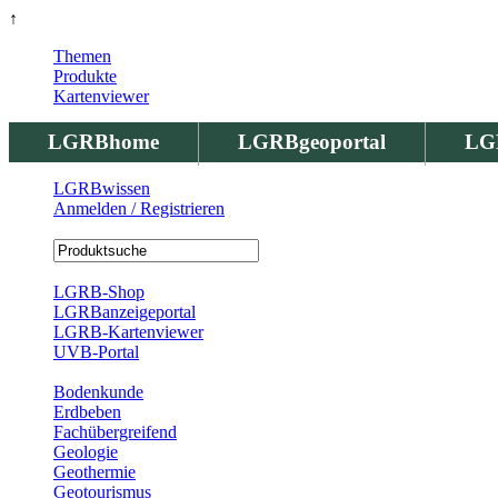
↑
Themen
Produkte
Kartenviewer
LGRBhome
LGRBgeoportal
LG
LGRBwissen
Anmelden / Registrieren
Registrierung
LGRB-Shop
LGRBanzeigeportal
LGRB-Kartenviewer
UVB-Portal
Produkte
Bodenkunde
Erdbeben
Fachübergreifend
Geologie
Geothermie
Geotourismus