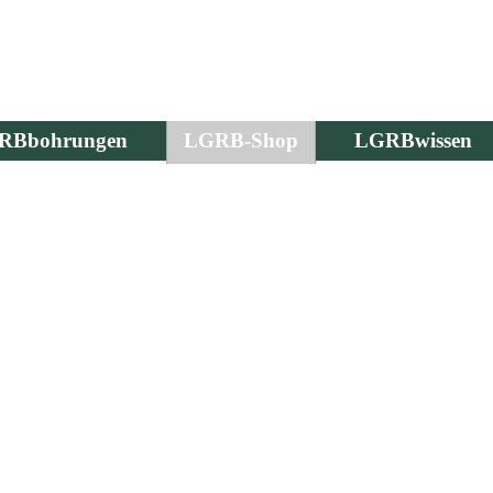
RBbohrungen
LGRB-Shop
LGRBwissen