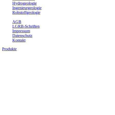
Hydrogeologie
Ingenieurgeologie
Rohstoffgeologie
Service
AGB
LGRB-Schriften
Impressum
Datenschutz
Kontakt
Produkte
Produkte des Themenbereichs Geotourism
Im Thema Geotourismus wird ein Überblick über die bedeutendsten, 
Württemberg gegeben.
Bitte wählen Sie ein Produkt im gewünschten Format aus.
Digitale Produkte, die direkt downloadbar sind, finden Sie auf d
Geotouristische Übersichtskart