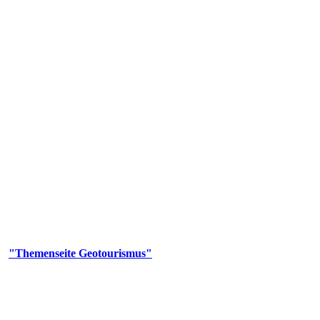
us
geotouristischen Attraktionen, wie Geotope, Lehrpfade, Höhlen, Besu
er
"Themenseite Geotourismus"
im
LGRBgeoportal
.
en