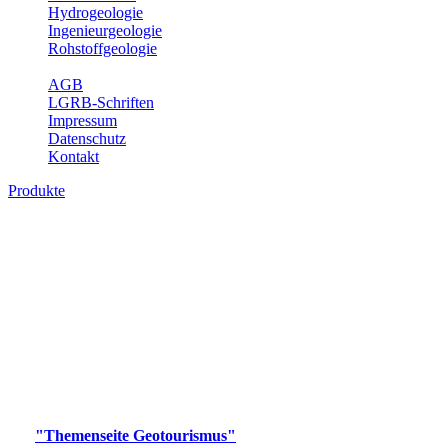
Hydrogeologie
Ingenieurgeologie
Rohstoffgeologie
Service
AGB
LGRB-Schriften
Impressum
Datenschutz
Kontakt
Produkte
Produkte des Themenbereichs
Geotourismus
Im Thema Geotourismus wird ein Überblick über die
bedeutendsten, geotouristischen Attraktionen, wie Geotope,
Lehrpfade, Höhlen, Besucherbergwerke, Aussichtsspunkte und
Naturschutzzentren in Baden-Württemberg gegeben.
Bitte wählen Sie ein Produkt im gewünschten Format aus.
Digitale Produkte, die direkt downloadbar sind, finden Sie auf
der
"Themenseite Geotourismus"
im
LGRBgeoportal
.