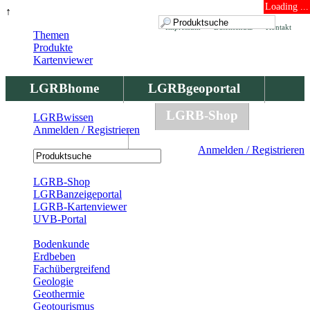
Loading ...
↑
Impressum
Datenschutz
Kontakt
Themen
Produkte
Kartenviewer
LGRBhome
LGRBgeoportal
LGRBbohrungen
LGRB-Shop
LGRBwissen
Anmelden / Registrieren
LGRBwissen
Anmelden / Registrieren
Registrierung
LGRB-Shop
LGRBanzeigeportal
LGRB-Kartenviewer
UVB-Portal
Produkte
Bodenkunde
Erdbeben
Fachübergreifend
Geologie
Geothermie
Geotourismus