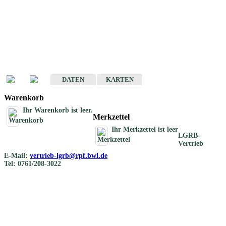
Geotouristische
Übersichtskarten
Geotouristische Karten von Baden-Württemberg 1 : 200 000
DATEN
KARTEN
Warenkorb
Ihr Warenkorb ist leer.
Merkzettel
Ihr Merkzettel ist leer
LGRB-
Vertrieb
E-Mail:
vertrieb-lgrb@rpf.bwl.de
Tel: 0761/208-3022