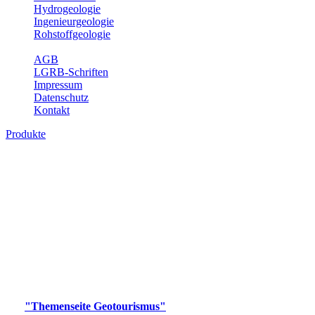
Hydrogeologie
Ingenieurgeologie
Rohstoffgeologie
Service
AGB
LGRB-Schriften
Impressum
Datenschutz
Kontakt
Produkte
Produkte des Themenbereichs
Geotourismus
Im Thema Geotourismus wird ein Überblick über die
bedeutendsten, geotouristischen Attraktionen, wie Geotope,
Lehrpfade, Höhlen, Besucherbergwerke, Aussichtsspunkte und
Naturschutzzentren in Baden-Württemberg gegeben.
Bitte wählen Sie ein Produkt im gewünschten Format aus.
Digitale Produkte, die direkt downloadbar sind, finden Sie auf
der
"Themenseite Geotourismus"
im
LGRBgeoportal
.