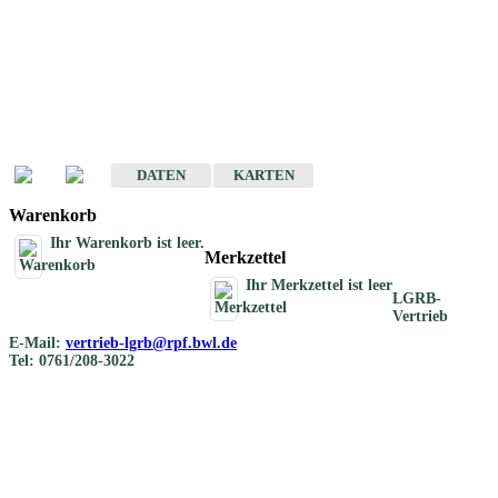
Geotouristische
Übersichtskarten
Geotouristische Karten von Baden-Württemberg 1 : 200 000
DATEN
KARTEN
Warenkorb
Ihr Warenkorb ist leer.
Merkzettel
Ihr Merkzettel ist leer
LGRB-
Vertrieb
E-Mail:
vertrieb-lgrb@rpf.bwl.de
Tel: 0761/208-3022