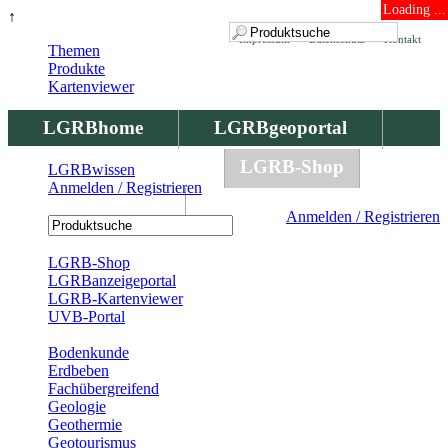
Loading ...
↑
Impressum
Datenschutz
Kontakt
Themen
Produkte
Kartenviewer
LGRBhome
LGRBgeoportal
LGRBbohrungen
LGRB-Shop
LGRBwissen
Anmelden / Registrieren
LGRBwissen
Anmelden / Registrieren
Registrierung
LGRB-Shop
LGRBanzeigeportal
LGRB-Kartenviewer
UVB-Portal
Produkte
Bodenkunde
Erdbeben
Fachübergreifend
Geologie
Geothermie
Geotourismus