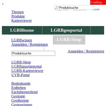
Loading ...
↑
Impressum
Datenschutz
Kontakt
Themen
Produkte
Kartenviewer
LGRBhome
LGRBgeoportal
LGRBbohrungen
LGRB-Shop
LGRBwissen
Anmelden / Registrieren
LGRBwissen
Anmelden / Registrieren
Registrierung
LGRB-Shop
LGRBanzeigeportal
LGRB-Kartenviewer
UVB-Portal
Produkte
Bodenkunde
Erdbeben
Fachübergreifend
Geologie
Geothermie
Geotourismus