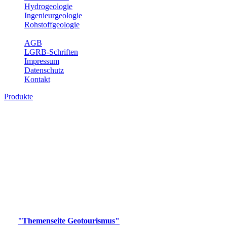
Hydrogeologie
Ingenieurgeologie
Rohstoffgeologie
Service
AGB
LGRB-Schriften
Impressum
Datenschutz
Kontakt
Produkte
Produkte des Themenbereichs
Geotourismus
Im Thema Geotourismus wird ein Überblick über die
bedeutendsten, geotouristischen Attraktionen, wie Geotope,
Lehrpfade, Höhlen, Besucherbergwerke, Aussichtsspunkte und
Naturschutzzentren in Baden-Württemberg gegeben.
Bitte wählen Sie ein Produkt im gewünschten Format aus.
Digitale Produkte, die direkt downloadbar sind, finden Sie auf
der
"Themenseite Geotourismus"
im
LGRBgeoportal
.