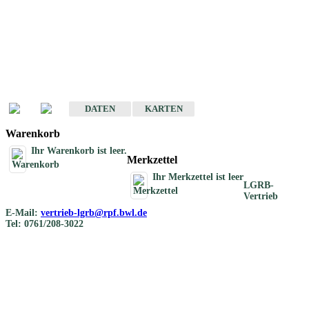
Geotouristische
Übersichtskarten
Geotouristische Karten von Baden-Württemberg 1 : 200 000
DATEN
KARTEN
Warenkorb
Ihr Warenkorb ist leer.
Merkzettel
Ihr Merkzettel ist leer
LGRB-
Vertrieb
E-Mail:
vertrieb-lgrb@rpf.bwl.de
Tel: 0761/208-3022