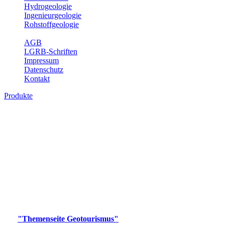
Hydrogeologie
Ingenieurgeologie
Rohstoffgeologie
Service
AGB
LGRB-Schriften
Impressum
Datenschutz
Kontakt
Produkte
Produkte des Themenbereichs
Geotourismus
Im Thema Geotourismus wird ein Überblick über die
bedeutendsten, geotouristischen Attraktionen, wie Geotope,
Lehrpfade, Höhlen, Besucherbergwerke, Aussichtsspunkte und
Naturschutzzentren in Baden-Württemberg gegeben.
Bitte wählen Sie ein Produkt im gewünschten Format aus.
Digitale Produkte, die direkt downloadbar sind, finden Sie auf
der
"Themenseite Geotourismus"
im
LGRBgeoportal
.