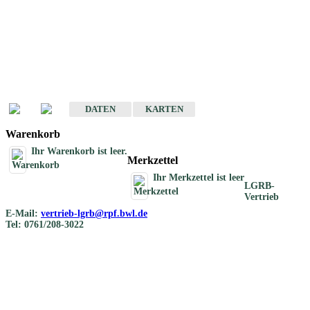
Geotouristische
Übersichtskarten
Geotouristische Karten von Baden-Württemberg 1 : 200 000
DATEN
KARTEN
Warenkorb
Ihr Warenkorb ist leer.
Merkzettel
Ihr Merkzettel ist leer
LGRB-
Vertrieb
E-Mail:
vertrieb-lgrb@rpf.bwl.de
Tel: 0761/208-3022