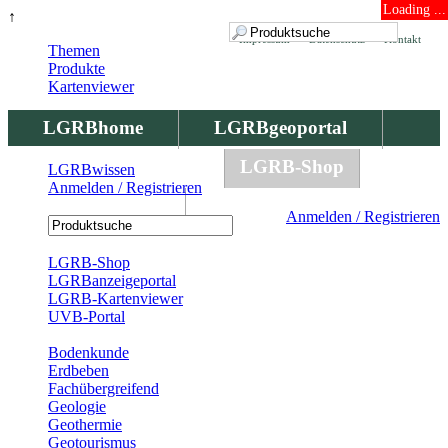
Loading ...
↑
Impressum
Datenschutz
Kontakt
Themen
Produkte
Kartenviewer
LGRBhome
LGRBgeoportal
LGRBbohrungen
LGRB-Shop
LGRBwissen
Anmelden / Registrieren
LGRBwissen
Anmelden / Registrieren
Registrierung
LGRB-Shop
LGRBanzeigeportal
LGRB-Kartenviewer
UVB-Portal
Produkte
Bodenkunde
Erdbeben
Fachübergreifend
Geologie
Geothermie
Geotourismus