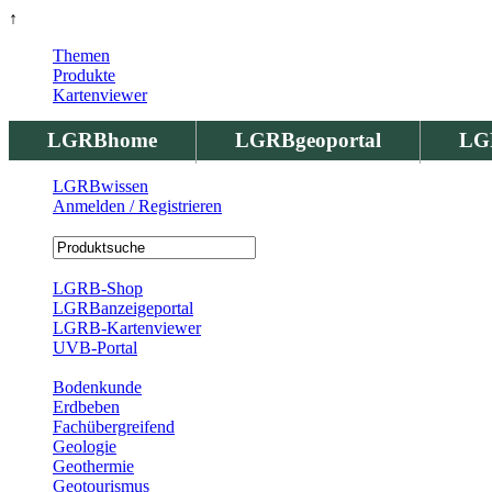
↑
Themen
Produkte
Kartenviewer
LGRBhome
LGRBgeoportal
LG
LGRBwissen
Anmelden / Registrieren
Registrierung
LGRB-Shop
LGRBanzeigeportal
LGRB-Kartenviewer
UVB-Portal
Produkte
Bodenkunde
Erdbeben
Fachübergreifend
Geologie
Geothermie
Geotourismus