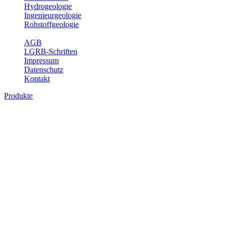
Hydrogeologie
Ingenieurgeologie
Rohstoffgeologie
Service
AGB
LGRB-Schriften
Impressum
Datenschutz
Kontakt
Produkte
Produkte des Themenbereichs Geotourism
Im Thema Geotourismus wird ein Überblick über die bedeutendsten, 
Württemberg gegeben.
Bitte wählen Sie ein Produkt im gewünschten Format aus.
Digitale Produkte, die direkt downloadbar sind, finden Sie auf d
Geotouristische Übersichtskart