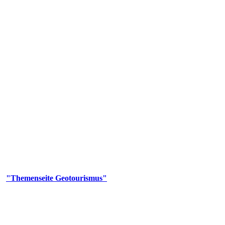
us
geotouristischen Attraktionen, wie Geotope, Lehrpfade, Höhlen, Besu
er
"Themenseite Geotourismus"
im
LGRBgeoportal
.
en