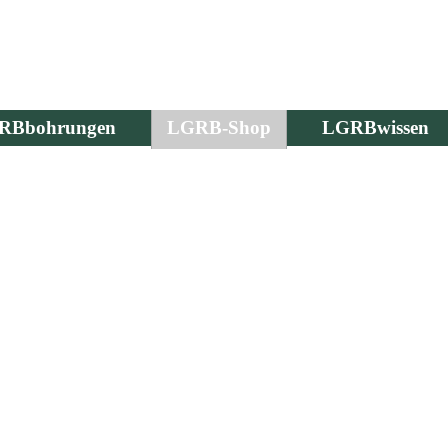
RBbohrungen
LGRB-Shop
LGRBwissen