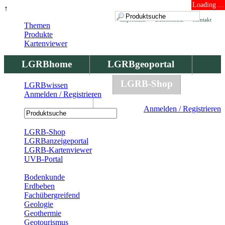
Loading ...
↑
Impressum
Datenschutz
Kontakt
Themen
Produkte
Kartenviewer
LGRBhome
LGRBgeoportal
LGRBbohrungen
LGRB-Shop
LGRBwissen
Anmelden / Registrieren
LGRBwissen
Anmelden / Registrieren
Registrierung
LGRB-Shop
LGRBanzeigeportal
LGRB-Kartenviewer
UVB-Portal
Produkte
Bodenkunde
Erdbeben
Fachübergreifend
Geologie
Geothermie
Geotourismus