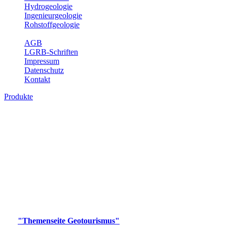
Hydrogeologie
Ingenieurgeologie
Rohstoffgeologie
Service
AGB
LGRB-Schriften
Impressum
Datenschutz
Kontakt
Produkte
Produkte des Themenbereichs
Geotourismus
Im Thema Geotourismus wird ein Überblick über die
bedeutendsten, geotouristischen Attraktionen, wie Geotope,
Lehrpfade, Höhlen, Besucherbergwerke, Aussichtsspunkte und
Naturschutzzentren in Baden-Württemberg gegeben.
Bitte wählen Sie ein Produkt im gewünschten Format aus.
Digitale Produkte, die direkt downloadbar sind, finden Sie auf
der
"Themenseite Geotourismus"
im
LGRBgeoportal
.