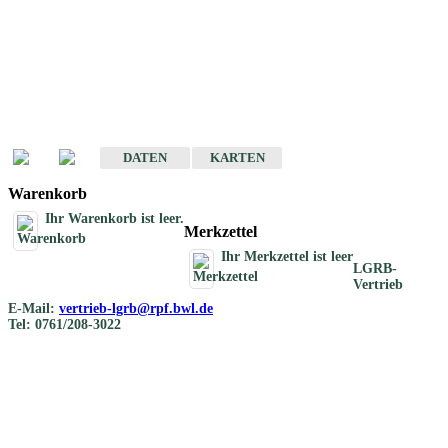
Geotouristische
Übersichtskarten
Geotouristische Karten von Baden-Württemberg 1 : 200 000
DATEN
KARTEN
Warenkorb
Ihr Warenkorb ist leer.
Merkzettel
Ihr Merkzettel ist leer
LGRB-
Vertrieb
E-Mail:
vertrieb-lgrb@rpf.bwl.de
Tel: 0761/208-3022