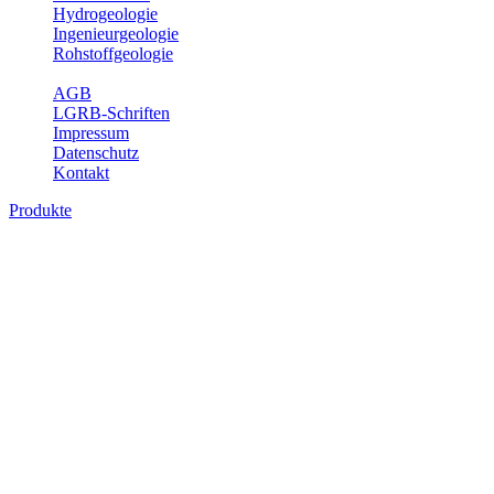
Hydrogeologie
Ingenieurgeologie
Rohstoffgeologie
Service
AGB
LGRB-Schriften
Impressum
Datenschutz
Kontakt
Produkte
Produkte des Themenbereichs Geotourism
Im Thema Geotourismus wird ein Überblick über die bedeutendsten, 
Württemberg gegeben.
Bitte wählen Sie ein Produkt im gewünschten Format aus.
Digitale Produkte, die direkt downloadbar sind, finden Sie auf d
Geotouristische Übersichtskart