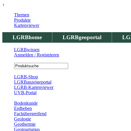
↑
Themen
Produkte
Kartenviewer
LGRBhome
LGRBgeoportal
LG
LGRBwissen
Anmelden / Registrieren
Registrierung
LGRB-Shop
LGRBanzeigeportal
LGRB-Kartenviewer
UVB-Portal
Produkte
Bodenkunde
Erdbeben
Fachübergreifend
Geologie
Geothermie
Geotourismus