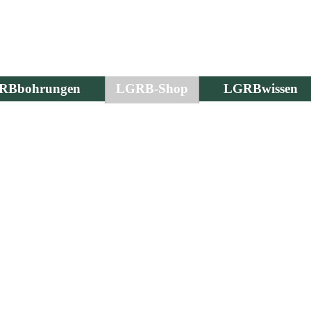
RBbohrungen
LGRB-Shop
LGRBwissen