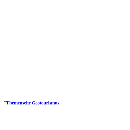
us
geotouristischen Attraktionen, wie Geotope, Lehrpfade, Höhlen, Besu
er
"Themenseite Geotourismus"
im
LGRBgeoportal
.
en