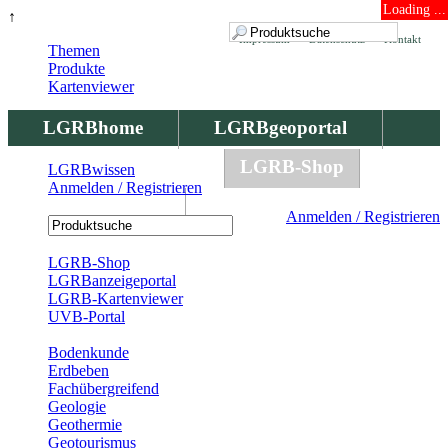
Loading ...
↑
Impressum
Datenschutz
Kontakt
Themen
Produkte
Kartenviewer
LGRBhome
LGRBgeoportal
LGRBbohrungen
LGRB-Shop
LGRBwissen
Anmelden / Registrieren
LGRBwissen
Anmelden / Registrieren
Registrierung
LGRB-Shop
LGRBanzeigeportal
LGRB-Kartenviewer
UVB-Portal
Produkte
Bodenkunde
Erdbeben
Fachübergreifend
Geologie
Geothermie
Geotourismus