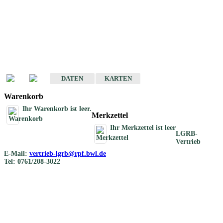
Geotouristische
Übersichtskarten
Geotouristische Karten von Baden-Württemberg 1 : 200 000
DATEN
KARTEN
Warenkorb
Ihr Warenkorb ist leer.
Merkzettel
Ihr Merkzettel ist leer
LGRB-
Vertrieb
E-Mail:
vertrieb-lgrb@rpf.bwl.de
Tel: 0761/208-3022