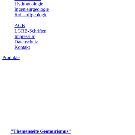
Hydrogeologie
Ingenieurgeologie
Rohstoffgeologie
Service
AGB
LGRB-Schriften
Impressum
Datenschutz
Kontakt
Produkte
Produkte des Themenbereichs
Geotourismus
Im Thema Geotourismus wird ein Überblick über die
bedeutendsten, geotouristischen Attraktionen, wie Geotope,
Lehrpfade, Höhlen, Besucherbergwerke, Aussichtsspunkte und
Naturschutzzentren in Baden-Württemberg gegeben.
Bitte wählen Sie ein Produkt im gewünschten Format aus.
Digitale Produkte, die direkt downloadbar sind, finden Sie auf
der
"Themenseite Geotourismus"
im
LGRBgeoportal
.