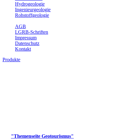
Hydrogeologie
Ingenieurgeologie
Rohstoffgeologie
Service
AGB
LGRB-Schriften
Impressum
Datenschutz
Kontakt
Produkte
Produkte des Themenbereichs
Geotourismus
Im Thema Geotourismus wird ein Überblick über die
bedeutendsten, geotouristischen Attraktionen, wie Geotope,
Lehrpfade, Höhlen, Besucherbergwerke, Aussichtsspunkte und
Naturschutzzentren in Baden-Württemberg gegeben.
Bitte wählen Sie ein Produkt im gewünschten Format aus.
Digitale Produkte, die direkt downloadbar sind, finden Sie auf
der
"Themenseite Geotourismus"
im
LGRBgeoportal
.