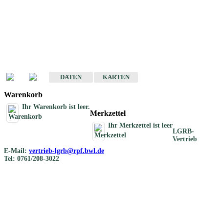
Geotouristische
Übersichtskarten
Geotouristische Karten von Baden-Württemberg 1 : 200 000
DATEN
KARTEN
Warenkorb
Ihr Warenkorb ist leer.
Merkzettel
Ihr Merkzettel ist leer
LGRB-
Vertrieb
E-Mail:
vertrieb-lgrb@rpf.bwl.de
Tel: 0761/208-3022