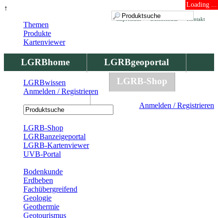
Loading ...
↑
Impressum
Datenschutz
Kontakt
Themen
Produkte
Kartenviewer
LGRBhome
LGRBgeoportal
LGRBbohrungen
LGRB-Shop
LGRBwissen
Anmelden / Registrieren
LGRBwissen
Anmelden / Registrieren
Registrierung
LGRB-Shop
LGRBanzeigeportal
LGRB-Kartenviewer
UVB-Portal
Produkte
Bodenkunde
Erdbeben
Fachübergreifend
Geologie
Geothermie
Geotourismus