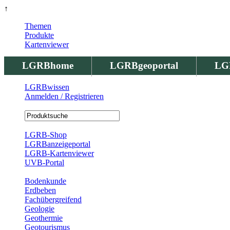
↑
Themen
Produkte
Kartenviewer
LGRBhome
LGRBgeoportal
LG
LGRBwissen
Anmelden / Registrieren
Registrierung
LGRB-Shop
LGRBanzeigeportal
LGRB-Kartenviewer
UVB-Portal
Produkte
Bodenkunde
Erdbeben
Fachübergreifend
Geologie
Geothermie
Geotourismus