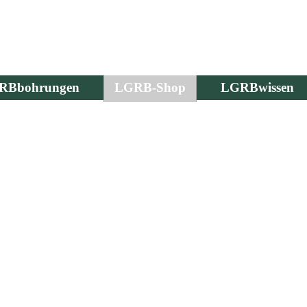
RBbohrungen
LGRB-Shop
LGRBwissen