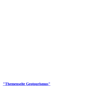
us
geotouristischen Attraktionen, wie Geotope, Lehrpfade, Höhlen, Besu
er
"Themenseite Geotourismus"
im
LGRBgeoportal
.
en