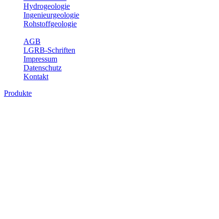
Hydrogeologie
Ingenieurgeologie
Rohstoffgeologie
Service
AGB
LGRB-Schriften
Impressum
Datenschutz
Kontakt
Produkte
Produkte des Themenbereichs Geotourism
Im Thema Geotourismus wird ein Überblick über die bedeutendsten, 
Württemberg gegeben.
Bitte wählen Sie ein Produkt im gewünschten Format aus.
Digitale Produkte, die direkt downloadbar sind, finden Sie auf d
Geotouristische Übersichtskart