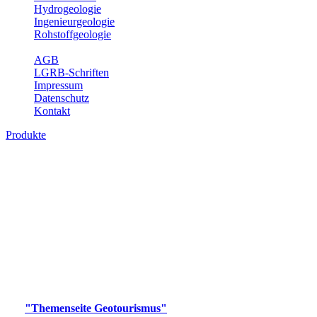
Hydrogeologie
Ingenieurgeologie
Rohstoffgeologie
Service
AGB
LGRB-Schriften
Impressum
Datenschutz
Kontakt
Produkte
Produkte des Themenbereichs
Geotourismus
Im Thema Geotourismus wird ein Überblick über die
bedeutendsten, geotouristischen Attraktionen, wie Geotope,
Lehrpfade, Höhlen, Besucherbergwerke, Aussichtsspunkte und
Naturschutzzentren in Baden-Württemberg gegeben.
Bitte wählen Sie ein Produkt im gewünschten Format aus.
Digitale Produkte, die direkt downloadbar sind, finden Sie auf
der
"Themenseite Geotourismus"
im
LGRBgeoportal
.