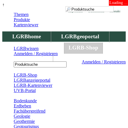
Loading ...
↑
Impressum
Datenschutz
Kontakt
Themen
Produkte
Kartenviewer
LGRBhome
LGRBgeoportal
LGRBbohrungen
LGRB-Shop
LGRBwissen
Anmelden / Registrieren
LGRBwissen
Anmelden / Registrieren
Registrierung
LGRB-Shop
LGRBanzeigeportal
LGRB-Kartenviewer
UVB-Portal
Produkte
Bodenkunde
Erdbeben
Fachübergreifend
Geologie
Geothermie
Geotourismus