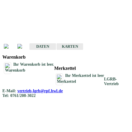
Geotouristische
Übersichtskarten
Geotouristische Karten von Baden-Württemberg 1 : 200 000
DATEN
KARTEN
Warenkorb
Ihr Warenkorb ist leer.
Merkzettel
Ihr Merkzettel ist leer
LGRB-
Vertrieb
E-Mail:
vertrieb-lgrb@rpf.bwl.de
Tel: 0761/208-3022