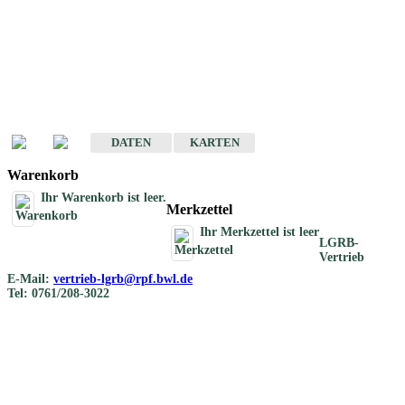
Geotouristische
Übersichtskarten
Geotouristische Karten von Baden-Württemberg 1 : 200 000
DATEN
KARTEN
Warenkorb
Ihr Warenkorb ist leer.
Merkzettel
Ihr Merkzettel ist leer
LGRB-
Vertrieb
E-Mail:
vertrieb-lgrb@rpf.bwl.de
Tel: 0761/208-3022