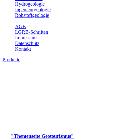
Hydrogeologie
Ingenieurgeologie
Rohstoffgeologie
Service
AGB
LGRB-Schriften
Impressum
Datenschutz
Kontakt
Produkte
Produkte des Themenbereichs
Geotourismus
Im Thema Geotourismus wird ein Überblick über die
bedeutendsten, geotouristischen Attraktionen, wie Geotope,
Lehrpfade, Höhlen, Besucherbergwerke, Aussichtsspunkte und
Naturschutzzentren in Baden-Württemberg gegeben.
Bitte wählen Sie ein Produkt im gewünschten Format aus.
Digitale Produkte, die direkt downloadbar sind, finden Sie auf
der
"Themenseite Geotourismus"
im
LGRBgeoportal
.