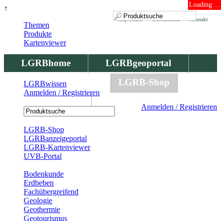
Loading ...
↑
Impressum
Datenschutz
Kontakt
Themen
Produkte
Kartenviewer
LGRBhome
LGRBgeoportal
LGRBbohrungen
LGRB-Shop
LGRBwissen
Anmelden / Registrieren
LGRBwissen
Anmelden / Registrieren
Registrierung
LGRB-Shop
LGRBanzeigeportal
LGRB-Kartenviewer
UVB-Portal
Produkte
Bodenkunde
Erdbeben
Fachübergreifend
Geologie
Geothermie
Geotourismus