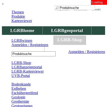
Loading ...
↑
Impressum
Datenschutz
Kontakt
Themen
Produkte
Kartenviewer
LGRBhome
LGRBgeoportal
LGRBbohrungen
LGRB-Shop
LGRBwissen
Anmelden / Registrieren
LGRBwissen
Anmelden / Registrieren
Registrierung
LGRB-Shop
LGRBanzeigeportal
LGRB-Kartenviewer
UVB-Portal
Produkte
Bodenkunde
Erdbeben
Fachübergreifend
Geologie
Geothermie
Geotourismus