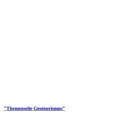
us
geotouristischen Attraktionen, wie Geotope, Lehrpfade, Höhlen, Besu
er
"Themenseite Geotourismus"
im
LGRBgeoportal
.
en