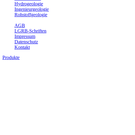
Hydrogeologie
Ingenieurgeologie
Rohstoffgeologie
Service
AGB
LGRB-Schriften
Impressum
Datenschutz
Kontakt
Produkte
Produkte des Themenbereichs Geotourism
Im Thema Geotourismus wird ein Überblick über die bedeutendsten, 
Württemberg gegeben.
Bitte wählen Sie ein Produkt im gewünschten Format aus.
Digitale Produkte, die direkt downloadbar sind, finden Sie auf d
Geotouristische Übersichtskart