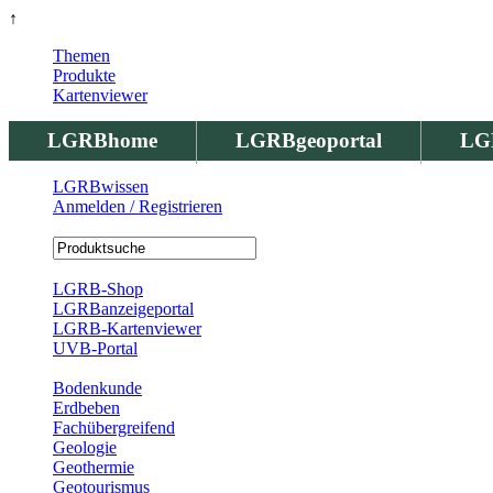
↑
Themen
Produkte
Kartenviewer
LGRBhome
LGRBgeoportal
LG
LGRBwissen
Anmelden / Registrieren
Registrierung
LGRB-Shop
LGRBanzeigeportal
LGRB-Kartenviewer
UVB-Portal
Produkte
Bodenkunde
Erdbeben
Fachübergreifend
Geologie
Geothermie
Geotourismus