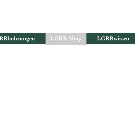
RBbohrungen
LGRB-Shop
LGRBwissen