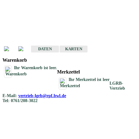
Geotouristische
Übersichtskarten
Geotouristische Karten von Baden-Württemberg 1 : 200 000
DATEN
KARTEN
Warenkorb
Ihr Warenkorb ist leer.
Merkzettel
Ihr Merkzettel ist leer
LGRB-
Vertrieb
E-Mail:
vertrieb-lgrb@rpf.bwl.de
Tel: 0761/208-3022