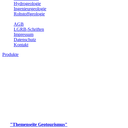
Hydrogeologie
Ingenieurgeologie
Rohstoffgeologie
Service
AGB
LGRB-Schriften
Impressum
Datenschutz
Kontakt
Produkte
Produkte des Themenbereichs
Geotourismus
Im Thema Geotourismus wird ein Überblick über die
bedeutendsten, geotouristischen Attraktionen, wie Geotope,
Lehrpfade, Höhlen, Besucherbergwerke, Aussichtsspunkte und
Naturschutzzentren in Baden-Württemberg gegeben.
Bitte wählen Sie ein Produkt im gewünschten Format aus.
Digitale Produkte, die direkt downloadbar sind, finden Sie auf
der
"Themenseite Geotourismus"
im
LGRBgeoportal
.