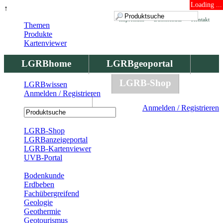
Loading ...
↑
Impressum
Datenschutz
Kontakt
Themen
Produkte
Kartenviewer
LGRBhome
LGRBgeoportal
LGRBbohrungen
LGRB-Shop
LGRBwissen
Anmelden / Registrieren
LGRBwissen
Anmelden / Registrieren
Registrierung
LGRB-Shop
LGRBanzeigeportal
LGRB-Kartenviewer
UVB-Portal
Produkte
Bodenkunde
Erdbeben
Fachübergreifend
Geologie
Geothermie
Geotourismus