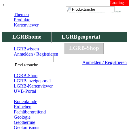
Loading ...
↑
Impressum
Datenschutz
Kontakt
Themen
Produkte
Kartenviewer
LGRBhome
LGRBgeoportal
LGRBbohrungen
LGRB-Shop
LGRBwissen
Anmelden / Registrieren
LGRBwissen
Anmelden / Registrieren
Registrierung
LGRB-Shop
LGRBanzeigeportal
LGRB-Kartenviewer
UVB-Portal
Produkte
Bodenkunde
Erdbeben
Fachübergreifend
Geologie
Geothermie
Geotourismus