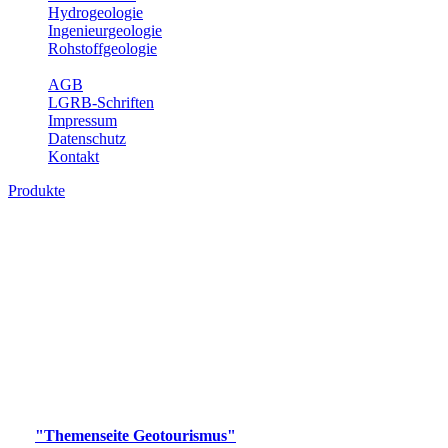
Hydrogeologie
Ingenieurgeologie
Rohstoffgeologie
Service
AGB
LGRB-Schriften
Impressum
Datenschutz
Kontakt
Produkte
Produkte des Themenbereichs
Geotourismus
Im Thema Geotourismus wird ein Überblick über die
bedeutendsten, geotouristischen Attraktionen, wie Geotope,
Lehrpfade, Höhlen, Besucherbergwerke, Aussichtsspunkte und
Naturschutzzentren in Baden-Württemberg gegeben.
Bitte wählen Sie ein Produkt im gewünschten Format aus.
Digitale Produkte, die direkt downloadbar sind, finden Sie auf
der
"Themenseite Geotourismus"
im
LGRBgeoportal
.