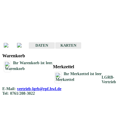
Geotouristische
Übersichtskarten
Geotouristische Karten von Baden-Württemberg 1 : 200 000
DATEN
KARTEN
Warenkorb
Ihr Warenkorb ist leer.
Merkzettel
Ihr Merkzettel ist leer
LGRB-
Vertrieb
E-Mail:
vertrieb-lgrb@rpf.bwl.de
Tel: 0761/208-3022