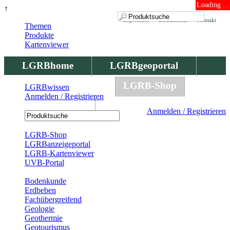
Loading ...
↑
Impressum
Datenschutz
Kontakt
Themen
Produkte
Kartenviewer
LGRBhome
LGRBgeoportal
LGRBbohrungen
LGRB-Shop
LGRBwissen
Anmelden / Registrieren
LGRBwissen
Anmelden / Registrieren
Registrierung
LGRB-Shop
LGRBanzeigeportal
LGRB-Kartenviewer
UVB-Portal
Produkte
Bodenkunde
Erdbeben
Fachübergreifend
Geologie
Geothermie
Geotourismus