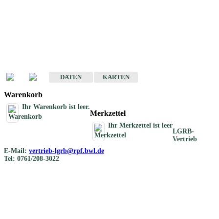
Geotouristische
Übersichtskarten
Geotouristische Karten von Baden-Württemberg 1 : 200 000
DATEN
KARTEN
Warenkorb
Ihr Warenkorb ist leer.
Merkzettel
Ihr Merkzettel ist leer
LGRB-
Vertrieb
E-Mail:
vertrieb-lgrb@rpf.bwl.de
Tel: 0761/208-3022