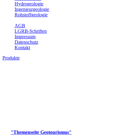
Hydrogeologie
Ingenieurgeologie
Rohstoffgeologie
Service
AGB
LGRB-Schriften
Impressum
Datenschutz
Kontakt
Produkte
Produkte des Themenbereichs
Geotourismus
Im Thema Geotourismus wird ein Überblick über die
bedeutendsten, geotouristischen Attraktionen, wie Geotope,
Lehrpfade, Höhlen, Besucherbergwerke, Aussichtsspunkte und
Naturschutzzentren in Baden-Württemberg gegeben.
Bitte wählen Sie ein Produkt im gewünschten Format aus.
Digitale Produkte, die direkt downloadbar sind, finden Sie auf
der
"Themenseite Geotourismus"
im
LGRBgeoportal
.