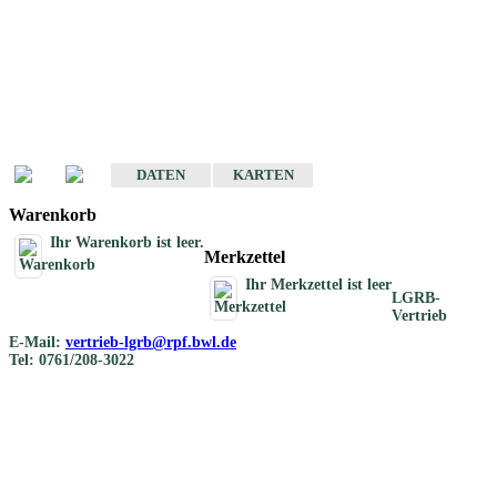
Geotouristische
Übersichtskarten
Geotouristische Karten von Baden-Württemberg 1 : 200 000
DATEN
KARTEN
Warenkorb
Ihr Warenkorb ist leer.
Merkzettel
Ihr Merkzettel ist leer
LGRB-
Vertrieb
E-Mail:
vertrieb-lgrb@rpf.bwl.de
Tel: 0761/208-3022