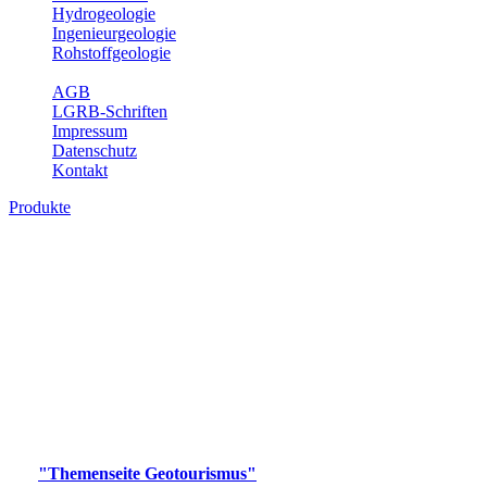
Hydrogeologie
Ingenieurgeologie
Rohstoffgeologie
Service
AGB
LGRB-Schriften
Impressum
Datenschutz
Kontakt
Produkte
Produkte des Themenbereichs
Geotourismus
Im Thema Geotourismus wird ein Überblick über die
bedeutendsten, geotouristischen Attraktionen, wie Geotope,
Lehrpfade, Höhlen, Besucherbergwerke, Aussichtsspunkte und
Naturschutzzentren in Baden-Württemberg gegeben.
Bitte wählen Sie ein Produkt im gewünschten Format aus.
Digitale Produkte, die direkt downloadbar sind, finden Sie auf
der
"Themenseite Geotourismus"
im
LGRBgeoportal
.