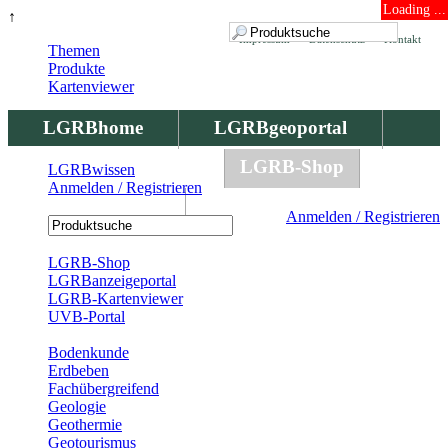
Loading ...
↑
Impressum
Datenschutz
Kontakt
Themen
Produkte
Kartenviewer
LGRBhome
LGRBgeoportal
LGRBbohrungen
LGRB-Shop
LGRBwissen
Anmelden / Registrieren
LGRBwissen
Anmelden / Registrieren
Registrierung
LGRB-Shop
LGRBanzeigeportal
LGRB-Kartenviewer
UVB-Portal
Produkte
Bodenkunde
Erdbeben
Fachübergreifend
Geologie
Geothermie
Geotourismus