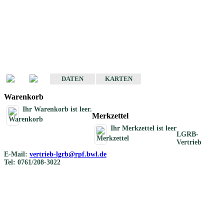
Geotouristische
Übersichtskarten
Geotouristische Karten von Baden-Württemberg 1 : 200 000
DATEN
KARTEN
Warenkorb
Ihr Warenkorb ist leer.
Merkzettel
Ihr Merkzettel ist leer
LGRB-
Vertrieb
E-Mail:
vertrieb-lgrb@rpf.bwl.de
Tel: 0761/208-3022