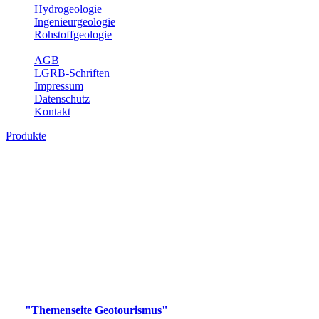
Hydrogeologie
Ingenieurgeologie
Rohstoffgeologie
Service
AGB
LGRB-Schriften
Impressum
Datenschutz
Kontakt
Produkte
Produkte des Themenbereichs
Geotourismus
Im Thema Geotourismus wird ein Überblick über die
bedeutendsten, geotouristischen Attraktionen, wie Geotope,
Lehrpfade, Höhlen, Besucherbergwerke, Aussichtsspunkte und
Naturschutzzentren in Baden-Württemberg gegeben.
Bitte wählen Sie ein Produkt im gewünschten Format aus.
Digitale Produkte, die direkt downloadbar sind, finden Sie auf
der
"Themenseite Geotourismus"
im
LGRBgeoportal
.