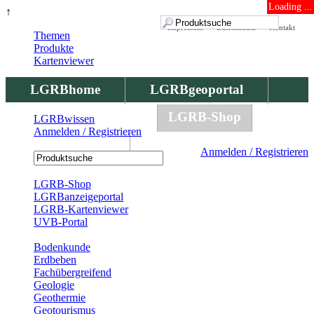
Loading ...
↑
Impressum
Datenschutz
Kontakt
Themen
Produkte
Kartenviewer
LGRBhome
LGRBgeoportal
LGRBbohrungen
LGRB-Shop
LGRBwissen
Anmelden / Registrieren
LGRBwissen
Anmelden / Registrieren
Registrierung
LGRB-Shop
LGRBanzeigeportal
LGRB-Kartenviewer
UVB-Portal
Produkte
Bodenkunde
Erdbeben
Fachübergreifend
Geologie
Geothermie
Geotourismus