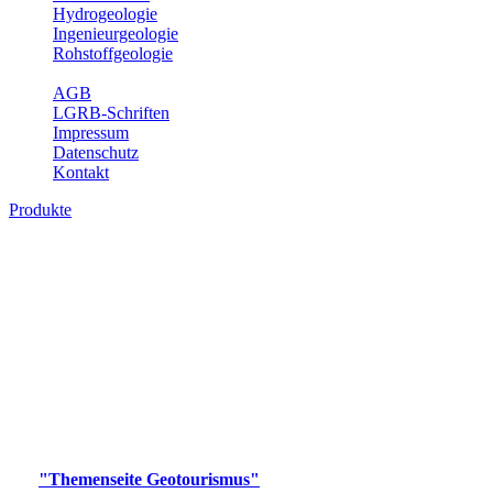
Hydrogeologie
Ingenieurgeologie
Rohstoffgeologie
Service
AGB
LGRB-Schriften
Impressum
Datenschutz
Kontakt
Produkte
Produkte des Themenbereichs
Geotourismus
Im Thema Geotourismus wird ein Überblick über die
bedeutendsten, geotouristischen Attraktionen, wie Geotope,
Lehrpfade, Höhlen, Besucherbergwerke, Aussichtsspunkte und
Naturschutzzentren in Baden-Württemberg gegeben.
Bitte wählen Sie ein Produkt im gewünschten Format aus.
Digitale Produkte, die direkt downloadbar sind, finden Sie auf
der
"Themenseite Geotourismus"
im
LGRBgeoportal
.