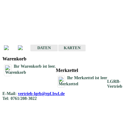
Geotouristische
Übersichtskarten
Geotouristische Karten von Baden-Württemberg 1 : 200 000
DATEN
KARTEN
Warenkorb
Ihr Warenkorb ist leer.
Merkzettel
Ihr Merkzettel ist leer
LGRB-
Vertrieb
E-Mail:
vertrieb-lgrb@rpf.bwl.de
Tel: 0761/208-3022