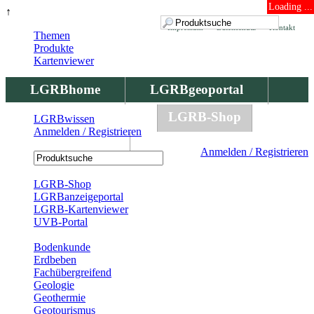
Loading ...
↑
Impressum
Datenschutz
Kontakt
Themen
Produkte
Kartenviewer
LGRBhome
LGRBgeoportal
LGRBbohrungen
LGRB-Shop
LGRBwissen
Anmelden / Registrieren
LGRBwissen
Anmelden / Registrieren
Registrierung
LGRB-Shop
LGRBanzeigeportal
LGRB-Kartenviewer
UVB-Portal
Produkte
Bodenkunde
Erdbeben
Fachübergreifend
Geologie
Geothermie
Geotourismus