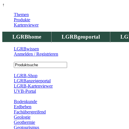
↑
Themen
Produkte
Kartenviewer
LGRBhome
LGRBgeoportal
LG
LGRBwissen
Anmelden / Registrieren
Registrierung
LGRB-Shop
LGRBanzeigeportal
LGRB-Kartenviewer
UVB-Portal
Produkte
Bodenkunde
Erdbeben
Fachübergreifend
Geologie
Geothermie
Geotourismus