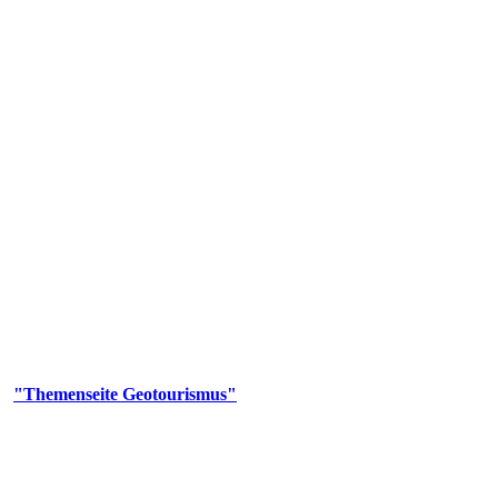
us
geotouristischen Attraktionen, wie Geotope, Lehrpfade, Höhlen, Besu
er
"Themenseite Geotourismus"
im
LGRBgeoportal
.
en