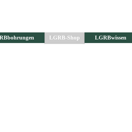
RBbohrungen
LGRB-Shop
LGRBwissen