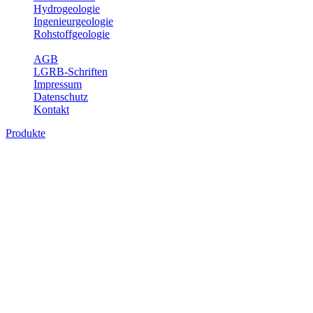
Hydrogeologie
Ingenieurgeologie
Rohstoffgeologie
Service
AGB
LGRB-Schriften
Impressum
Datenschutz
Kontakt
Produkte
Produkte des Themenbereichs Geotourism
Im Thema Geotourismus wird ein Überblick über die bedeutendsten, 
Württemberg gegeben.
Bitte wählen Sie ein Produkt im gewünschten Format aus.
Digitale Produkte, die direkt downloadbar sind, finden Sie auf d
Geotouristische Übersichtskart