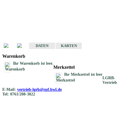
Geotouristische
Übersichtskarten
Geotouristische Karten von Baden-Württemberg 1 : 200 000
DATEN
KARTEN
Warenkorb
Ihr Warenkorb ist leer.
Merkzettel
Ihr Merkzettel ist leer
LGRB-
Vertrieb
E-Mail:
vertrieb-lgrb@rpf.bwl.de
Tel: 0761/208-3022