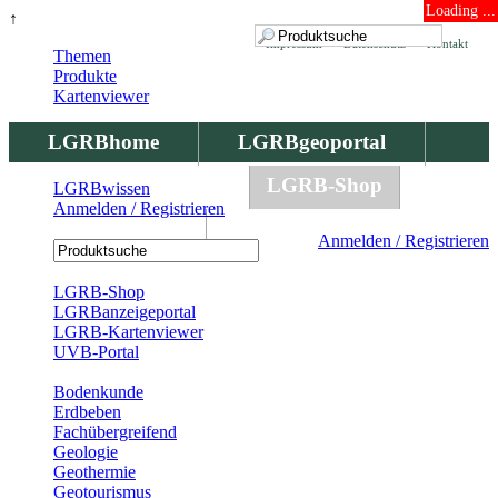
Loading ...
↑
Impressum
Datenschutz
Kontakt
Themen
Produkte
Kartenviewer
LGRBhome
LGRBgeoportal
LGRBbohrungen
LGRB-Shop
LGRBwissen
Anmelden / Registrieren
LGRBwissen
Anmelden / Registrieren
Registrierung
LGRB-Shop
LGRBanzeigeportal
LGRB-Kartenviewer
UVB-Portal
Produkte
Bodenkunde
Erdbeben
Fachübergreifend
Geologie
Geothermie
Geotourismus