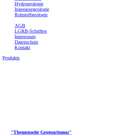
Hydrogeologie
Ingenieurgeologie
Rohstoffgeologie
Service
AGB
LGRB-Schriften
Impressum
Datenschutz
Kontakt
Produkte
Produkte des Themenbereichs
Geotourismus
Im Thema Geotourismus wird ein Überblick über die
bedeutendsten, geotouristischen Attraktionen, wie Geotope,
Lehrpfade, Höhlen, Besucherbergwerke, Aussichtsspunkte und
Naturschutzzentren in Baden-Württemberg gegeben.
Bitte wählen Sie ein Produkt im gewünschten Format aus.
Digitale Produkte, die direkt downloadbar sind, finden Sie auf
der
"Themenseite Geotourismus"
im
LGRBgeoportal
.