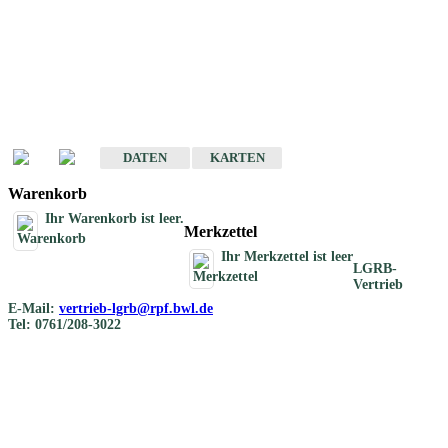
Geotouristische
Übersichtskarten
Geotouristische Karten von Baden-Württemberg 1 : 200 000
DATEN
KARTEN
Warenkorb
Ihr Warenkorb ist leer.
Merkzettel
Ihr Merkzettel ist leer
LGRB-
Vertrieb
E-Mail:
vertrieb-lgrb@rpf.bwl.de
Tel: 0761/208-3022