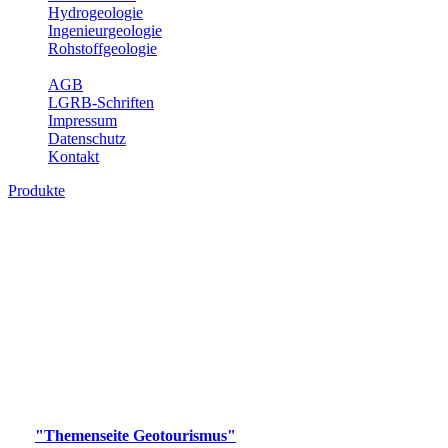
Hydrogeologie
Ingenieurgeologie
Rohstoffgeologie
Service
AGB
LGRB-Schriften
Impressum
Datenschutz
Kontakt
Produkte
Produkte des Themenbereichs
Geotourismus
Im Thema Geotourismus wird ein Überblick über die
bedeutendsten, geotouristischen Attraktionen, wie Geotope,
Lehrpfade, Höhlen, Besucherbergwerke, Aussichtsspunkte und
Naturschutzzentren in Baden-Württemberg gegeben.
Bitte wählen Sie ein Produkt im gewünschten Format aus.
Digitale Produkte, die direkt downloadbar sind, finden Sie auf
der
"Themenseite Geotourismus"
im
LGRBgeoportal
.