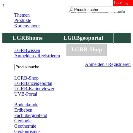
Loading ...
↑
Impressum
Datenschutz
Kontakt
Themen
Produkte
Kartenviewer
LGRBhome
LGRBgeoportal
LGRBbohrungen
LGRB-Shop
LGRBwissen
Anmelden / Registrieren
LGRBwissen
Anmelden / Registrieren
Registrierung
LGRB-Shop
LGRBanzeigeportal
LGRB-Kartenviewer
UVB-Portal
Produkte
Bodenkunde
Erdbeben
Fachübergreifend
Geologie
Geothermie
Geotourismus