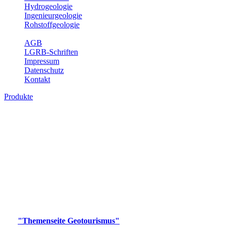
Hydrogeologie
Ingenieurgeologie
Rohstoffgeologie
Service
AGB
LGRB-Schriften
Impressum
Datenschutz
Kontakt
Produkte
Produkte des Themenbereichs
Geotourismus
Im Thema Geotourismus wird ein Überblick über die
bedeutendsten, geotouristischen Attraktionen, wie Geotope,
Lehrpfade, Höhlen, Besucherbergwerke, Aussichtsspunkte und
Naturschutzzentren in Baden-Württemberg gegeben.
Bitte wählen Sie ein Produkt im gewünschten Format aus.
Digitale Produkte, die direkt downloadbar sind, finden Sie auf
der
"Themenseite Geotourismus"
im
LGRBgeoportal
.