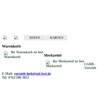
Geotouristische
Übersichtskarten
Geotouristische Karten von Baden-Württemberg 1 : 200 000
DATEN
KARTEN
Warenkorb
Ihr Warenkorb ist leer.
Merkzettel
Ihr Merkzettel ist leer
LGRB-
Vertrieb
E-Mail:
vertrieb-lgrb@rpf.bwl.de
Tel: 0761/208-3022