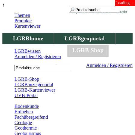
Loading ...
↑
Impressum
Datenschutz
Kontakt
Themen
Produkte
Kartenviewer
LGRBhome
LGRBgeoportal
LGRBbohrungen
LGRB-Shop
LGRBwissen
Anmelden / Registrieren
LGRBwissen
Anmelden / Registrieren
Registrierung
LGRB-Shop
LGRBanzeigeportal
LGRB-Kartenviewer
UVB-Portal
Produkte
Bodenkunde
Erdbeben
Fachübergreifend
Geologie
Geothermie
Geotourismus