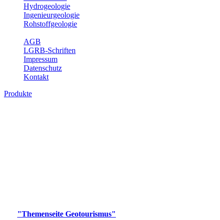
Hydrogeologie
Ingenieurgeologie
Rohstoffgeologie
Service
AGB
LGRB-Schriften
Impressum
Datenschutz
Kontakt
Produkte
Produkte des Themenbereichs
Geotourismus
Im Thema Geotourismus wird ein Überblick über die
bedeutendsten, geotouristischen Attraktionen, wie Geotope,
Lehrpfade, Höhlen, Besucherbergwerke, Aussichtsspunkte und
Naturschutzzentren in Baden-Württemberg gegeben.
Bitte wählen Sie ein Produkt im gewünschten Format aus.
Digitale Produkte, die direkt downloadbar sind, finden Sie auf
der
"Themenseite Geotourismus"
im
LGRBgeoportal
.