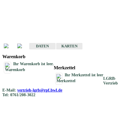
Geotouristische
Übersichtskarten
Geotouristische Karten von Baden-Württemberg 1 : 200 000
DATEN
KARTEN
Warenkorb
Ihr Warenkorb ist leer.
Merkzettel
Ihr Merkzettel ist leer
LGRB-
Vertrieb
E-Mail:
vertrieb-lgrb@rpf.bwl.de
Tel: 0761/208-3022