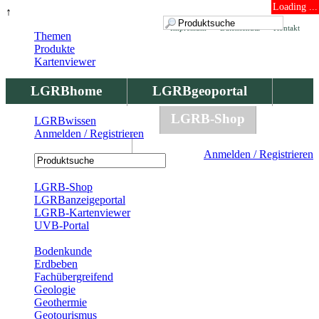
Loading ...
↑
Impressum
Datenschutz
Kontakt
Themen
Produkte
Kartenviewer
LGRBhome
LGRBgeoportal
LGRBbohrungen
LGRB-Shop
LGRBwissen
Anmelden / Registrieren
LGRBwissen
Anmelden / Registrieren
Registrierung
LGRB-Shop
LGRBanzeigeportal
LGRB-Kartenviewer
UVB-Portal
Produkte
Bodenkunde
Erdbeben
Fachübergreifend
Geologie
Geothermie
Geotourismus