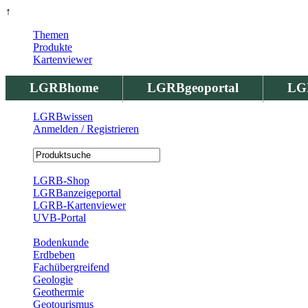
↑
Themen
Produkte
Kartenviewer
LGRBhome
LGRBgeoportal
LG
LGRBwissen
Anmelden / Registrieren
Registrierung
LGRB-Shop
LGRBanzeigeportal
LGRB-Kartenviewer
UVB-Portal
Produkte
Bodenkunde
Erdbeben
Fachübergreifend
Geologie
Geothermie
Geotourismus