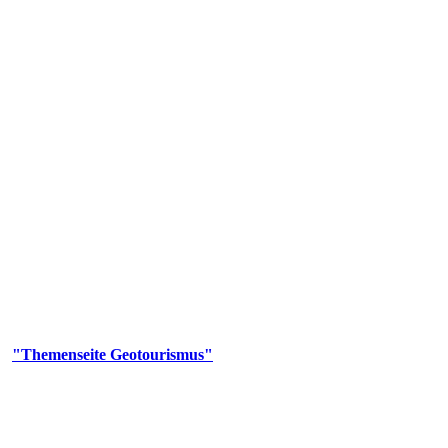
us
geotouristischen Attraktionen, wie Geotope, Lehrpfade, Höhlen, Besu
er
"Themenseite Geotourismus"
im
LGRBgeoportal
.
en