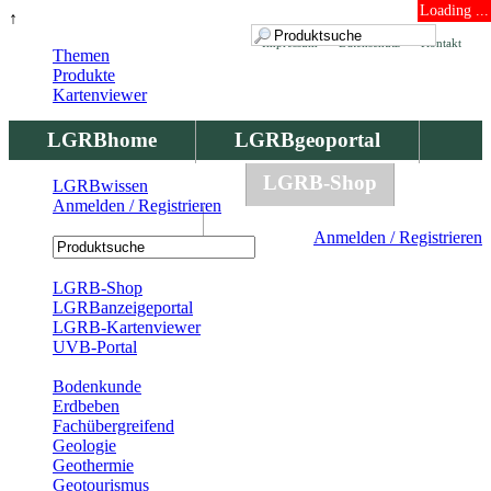
Loading ...
↑
Impressum
Datenschutz
Kontakt
Themen
Produkte
Kartenviewer
LGRBhome
LGRBgeoportal
LGRBbohrungen
LGRB-Shop
LGRBwissen
Anmelden / Registrieren
LGRBwissen
Anmelden / Registrieren
Registrierung
LGRB-Shop
LGRBanzeigeportal
LGRB-Kartenviewer
UVB-Portal
Produkte
Bodenkunde
Erdbeben
Fachübergreifend
Geologie
Geothermie
Geotourismus