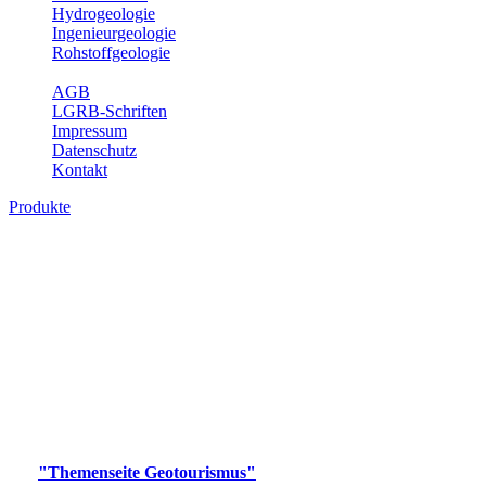
Hydrogeologie
Ingenieurgeologie
Rohstoffgeologie
Service
AGB
LGRB-Schriften
Impressum
Datenschutz
Kontakt
Produkte
Produkte des Themenbereichs
Geotourismus
Im Thema Geotourismus wird ein Überblick über die
bedeutendsten, geotouristischen Attraktionen, wie Geotope,
Lehrpfade, Höhlen, Besucherbergwerke, Aussichtsspunkte und
Naturschutzzentren in Baden-Württemberg gegeben.
Bitte wählen Sie ein Produkt im gewünschten Format aus.
Digitale Produkte, die direkt downloadbar sind, finden Sie auf
der
"Themenseite Geotourismus"
im
LGRBgeoportal
.