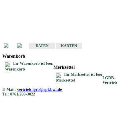
Geotouristische
Übersichtskarten
Geotouristische Karten von Baden-Württemberg 1 : 200 000
DATEN
KARTEN
Warenkorb
Ihr Warenkorb ist leer.
Merkzettel
Ihr Merkzettel ist leer
LGRB-
Vertrieb
E-Mail:
vertrieb-lgrb@rpf.bwl.de
Tel: 0761/208-3022