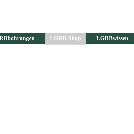
RBbohrungen
LGRB-Shop
LGRBwissen