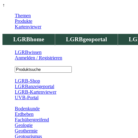
↑
Themen
Produkte
Kartenviewer
LGRBhome
LGRBgeoportal
LG
LGRBwissen
Anmelden / Registrieren
Registrierung
LGRB-Shop
LGRBanzeigeportal
LGRB-Kartenviewer
UVB-Portal
Produkte
Bodenkunde
Erdbeben
Fachübergreifend
Geologie
Geothermie
Geotourismus