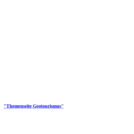
us
geotouristischen Attraktionen, wie Geotope, Lehrpfade, Höhlen, Besu
er
"Themenseite Geotourismus"
im
LGRBgeoportal
.
en