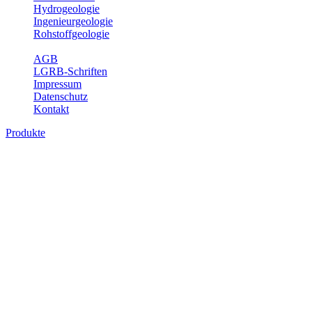
Hydrogeologie
Ingenieurgeologie
Rohstoffgeologie
Service
AGB
LGRB-Schriften
Impressum
Datenschutz
Kontakt
Produkte
Produkte des Themenbereichs Geotourism
Im Thema Geotourismus wird ein Überblick über die bedeutendsten, 
Württemberg gegeben.
Bitte wählen Sie ein Produkt im gewünschten Format aus.
Digitale Produkte, die direkt downloadbar sind, finden Sie auf d
Geotouristische Übersichtskart