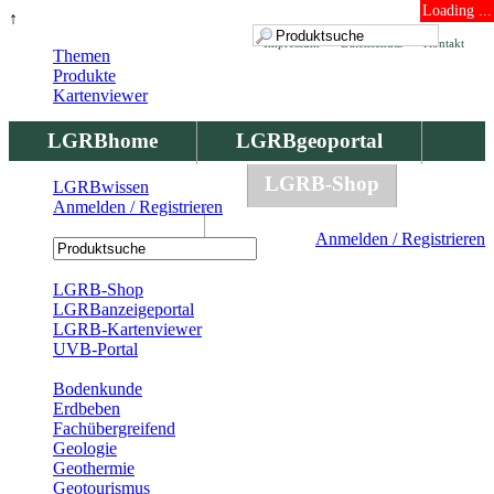
Loading ...
↑
Impressum
Datenschutz
Kontakt
Themen
Produkte
Kartenviewer
LGRBhome
LGRBgeoportal
LGRBbohrungen
LGRB-Shop
LGRBwissen
Anmelden / Registrieren
LGRBwissen
Anmelden / Registrieren
Registrierung
LGRB-Shop
LGRBanzeigeportal
LGRB-Kartenviewer
UVB-Portal
Produkte
Bodenkunde
Erdbeben
Fachübergreifend
Geologie
Geothermie
Geotourismus