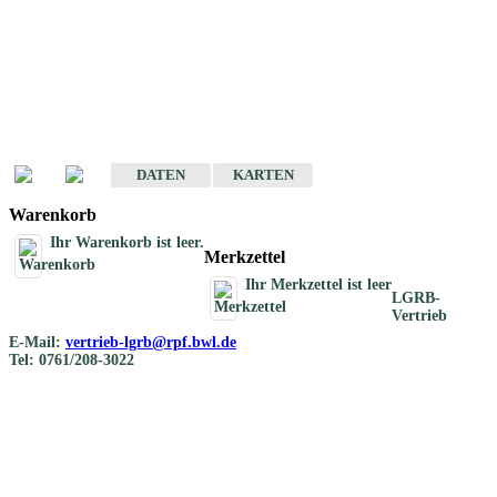
Geotouristische
Übersichtskarten
Geotouristische Karten von Baden-Württemberg 1 : 200 000
DATEN
KARTEN
Warenkorb
Ihr Warenkorb ist leer.
Merkzettel
Ihr Merkzettel ist leer
LGRB-
Vertrieb
E-Mail:
vertrieb-lgrb@rpf.bwl.de
Tel: 0761/208-3022