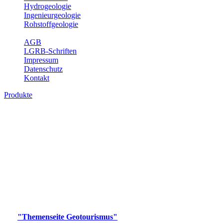
Hydrogeologie
Ingenieurgeologie
Rohstoffgeologie
Service
AGB
LGRB-Schriften
Impressum
Datenschutz
Kontakt
Produkte
Produkte des Themenbereichs
Geotourismus
Im Thema Geotourismus wird ein Überblick über die
bedeutendsten, geotouristischen Attraktionen, wie Geotope,
Lehrpfade, Höhlen, Besucherbergwerke, Aussichtsspunkte und
Naturschutzzentren in Baden-Württemberg gegeben.
Bitte wählen Sie ein Produkt im gewünschten Format aus.
Digitale Produkte, die direkt downloadbar sind, finden Sie auf
der
"Themenseite Geotourismus"
im
LGRBgeoportal
.