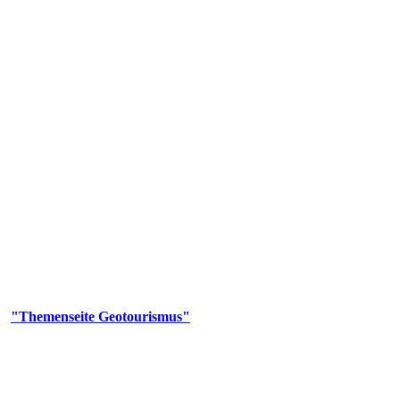
us
geotouristischen Attraktionen, wie Geotope, Lehrpfade, Höhlen, Besu
er
"Themenseite Geotourismus"
im
LGRBgeoportal
.
en