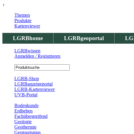
↑
Themen
Produkte
Kartenviewer
LGRBhome
LGRBgeoportal
LG
LGRBwissen
Anmelden / Registrieren
Registrierung
LGRB-Shop
LGRBanzeigeportal
LGRB-Kartenviewer
UVB-Portal
Produkte
Bodenkunde
Erdbeben
Fachübergreifend
Geologie
Geothermie
Geotourismus