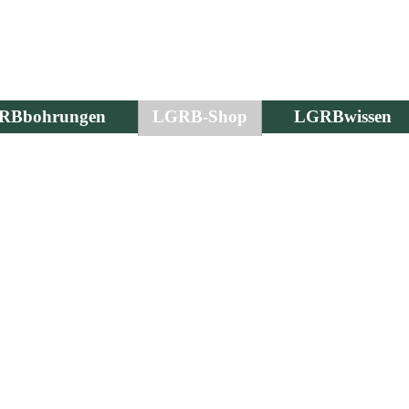
RBbohrungen
LGRB-Shop
LGRBwissen