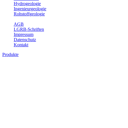
Hydrogeologie
Ingenieurgeologie
Rohstoffgeologie
Service
AGB
LGRB-Schriften
Impressum
Datenschutz
Kontakt
Produkte
Produkte des Themenbereichs Geotourism
Im Thema Geotourismus wird ein Überblick über die bedeutendsten, 
Württemberg gegeben.
Bitte wählen Sie ein Produkt im gewünschten Format aus.
Digitale Produkte, die direkt downloadbar sind, finden Sie auf d
Geotouristische Übersichtskart