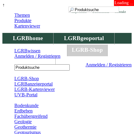
Loading ...
↑
Impressum
Datenschutz
Kontakt
Themen
Produkte
Kartenviewer
LGRBhome
LGRBgeoportal
LGRBbohrungen
LGRB-Shop
LGRBwissen
Anmelden / Registrieren
LGRBwissen
Anmelden / Registrieren
Registrierung
LGRB-Shop
LGRBanzeigeportal
LGRB-Kartenviewer
UVB-Portal
Produkte
Bodenkunde
Erdbeben
Fachübergreifend
Geologie
Geothermie
Geotourismus