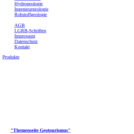
Hydrogeologie
Ingenieurgeologie
Rohstoffgeologie
Service
AGB
LGRB-Schriften
Impressum
Datenschutz
Kontakt
Produkte
Produkte des Themenbereichs
Geotourismus
Im Thema Geotourismus wird ein Überblick über die
bedeutendsten, geotouristischen Attraktionen, wie Geotope,
Lehrpfade, Höhlen, Besucherbergwerke, Aussichtsspunkte und
Naturschutzzentren in Baden-Württemberg gegeben.
Bitte wählen Sie ein Produkt im gewünschten Format aus.
Digitale Produkte, die direkt downloadbar sind, finden Sie auf
der
"Themenseite Geotourismus"
im
LGRBgeoportal
.