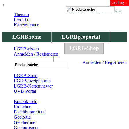
Loading ...
↑
Impressum
Datenschutz
Kontakt
Themen
Produkte
Kartenviewer
LGRBhome
LGRBgeoportal
LGRBbohrungen
LGRB-Shop
LGRBwissen
Anmelden / Registrieren
LGRBwissen
Anmelden / Registrieren
Registrierung
LGRB-Shop
LGRBanzeigeportal
LGRB-Kartenviewer
UVB-Portal
Produkte
Bodenkunde
Erdbeben
Fachübergreifend
Geologie
Geothermie
Geotourismus