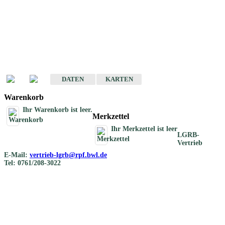
Geotouristische
Übersichtskarten
Geotouristische Karten von Baden-Württemberg 1 : 200 000
DATEN
KARTEN
Warenkorb
Ihr Warenkorb ist leer.
Merkzettel
Ihr Merkzettel ist leer
LGRB-
Vertrieb
E-Mail:
vertrieb-lgrb@rpf.bwl.de
Tel: 0761/208-3022