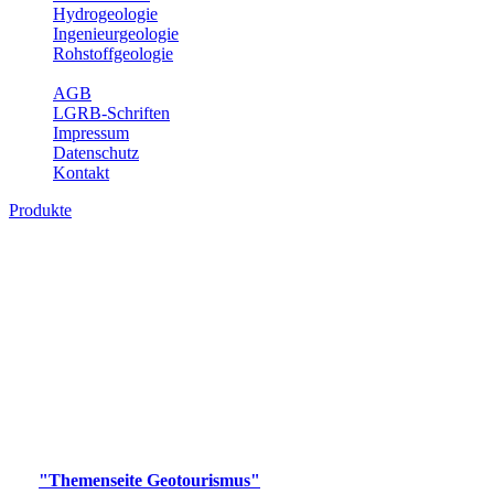
Hydrogeologie
Ingenieurgeologie
Rohstoffgeologie
Service
AGB
LGRB-Schriften
Impressum
Datenschutz
Kontakt
Produkte
Produkte des Themenbereichs
Geotourismus
Im Thema Geotourismus wird ein Überblick über die
bedeutendsten, geotouristischen Attraktionen, wie Geotope,
Lehrpfade, Höhlen, Besucherbergwerke, Aussichtsspunkte und
Naturschutzzentren in Baden-Württemberg gegeben.
Bitte wählen Sie ein Produkt im gewünschten Format aus.
Digitale Produkte, die direkt downloadbar sind, finden Sie auf
der
"Themenseite Geotourismus"
im
LGRBgeoportal
.